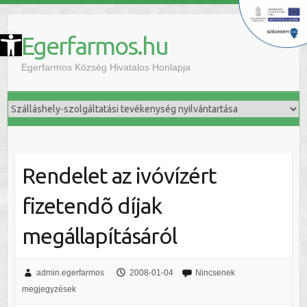
szköztár megnyitása
Egerfarmos.hu
Egerfarmos Község Hivatalos Honlapja
Rendelet az ivóvízért
fizetendõ díjak
megállapításáról
admin.egerfarmos
2008-01-04
Nincsenek
megjegyzések