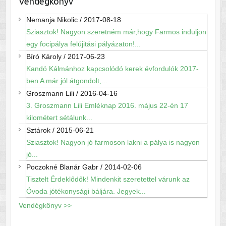
Vendégkönyv
Nemanja Nikolic
/
2017-08-18
Sziasztok! Nagyon szeretném már,hogy Farmos induljon
egy focipálya felújitási pályázaton!...
Bíró Károly
/
2017-06-23
Kandó Kálmánhoz kapcsolódó kerek évfordulók 2017-
ben A már jól átgondolt,...
Groszmann Lili
/
2016-04-16
3. Groszmann Lili Emléknap 2016. május 22-én 17
kilométert sétálunk...
Sztárok
/
2015-06-21
Sziasztok! Nagyon jó farmoson lakni a pálya is nagyon
jó...
Poczokné Blanár Gabr
/
2014-02-06
Tisztelt Érdeklődők! Mindenkit szeretettel várunk az
Óvoda jótékonysági báljára. Jegyek...
Vendégkönyv >>