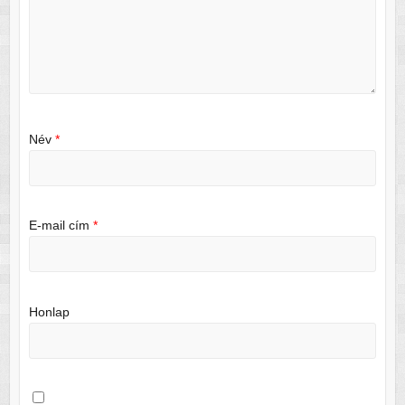
Név
*
E-mail cím
*
Honlap