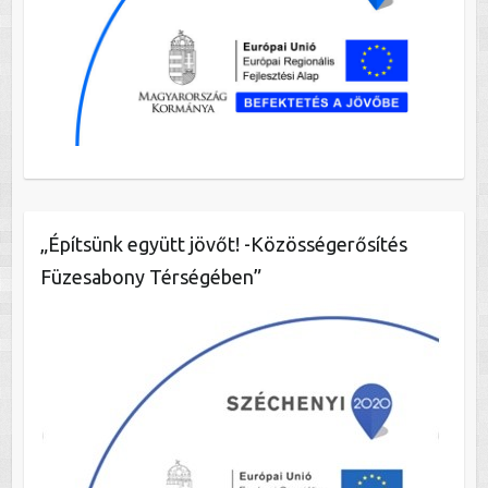
„Építsünk együtt jövőt! -Közösségerősítés
Füzesabony Térségében”