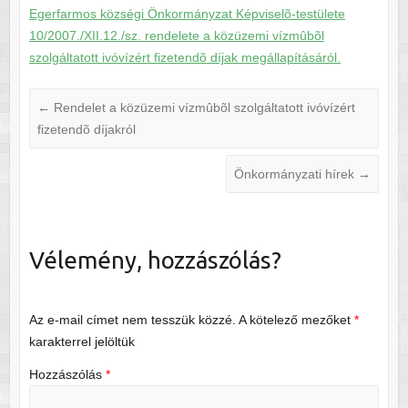
Egerfarmos községi Önkormányzat Képviselõ-testülete
10/2007./XII.12./sz. rendelete a közüzemi vízmûbõl
szolgáltatott ivóvízért fizetendõ díjak megállapításáról.
←
Rendelet a közüzemi vízmûbõl szolgáltatott ivóvízért
fizetendõ díjakról
Önkormányzati hírek
→
Vélemény, hozzászólás?
Az e-mail címet nem tesszük közzé.
A kötelező mezőket
*
karakterrel jelöltük
Hozzászólás
*