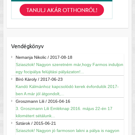
Vendégkönyv
Nemanja Nikolic
/
2017-08-18
Sziasztok! Nagyon szeretném már,hogy Farmos induljon
egy focipálya felújitási pályázaton!...
Bíró Károly
/
2017-06-23
Kandó Kálmánhoz kapcsolódó kerek évfordulók 2017-
ben A már jól átgondolt,...
Groszmann Lili
/
2016-04-16
3. Groszmann Lili Emléknap 2016. május 22-én 17
kilométert sétálunk...
Sztárok
/
2015-06-21
Sziasztok! Nagyon jó farmoson lakni a pálya is nagyon