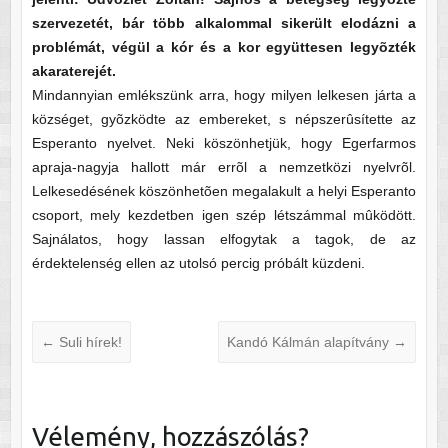
szervezetét, bár több alkalommal sikerült elodázni a
problémát, végül a kór és a kor együttesen legyõzték
akaraterejét.
Mindannyian emlékszünk arra, hogy milyen lelkesen járta a
községet, gyõzködte az embereket, s népszerûsítette az
Esperanto nyelvet. Neki köszönhetjük, hogy Egerfarmos
apraja-nagyja hallott már errõl a nemzetközi nyelvrõl.
Lelkesedésének köszönhetõen megalakult a helyi Esperanto
csoport, mely kezdetben igen szép létszámmal mûködött.
Sajnálatos, hogy lassan elfogytak a tagok, de az
érdektelenség ellen az utolsó percig próbált küzdeni.
←
Suli hírek!
Kandó Kálmán alapítvány
→
Vélemény, hozzászólás?