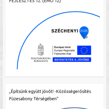
FEJLESZTÉS 12. (ÉMO 12)
„Építsünk együtt jövőt! -Közösségerősítés
Füzesabony Térségében”