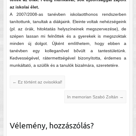
az iskolai élet.
A 2007/2008-as tanévben iskolaotthonos rendszerben
tanítottunk, tanultak a diákjaink. Eleinte voltak nehézségeink
(pl. az órák, hitoktatás helyszíneinek megszervezése), de
szépen lassan mi felnõttek és a gyerekek is megszoktak
minden új dolgot. Újként említhetem, hogy ebben a
tanévben egy kolleganõvel bõvült a tantestületünk.
Kedvességével, rátermettségével bizonyította, érdemes a
munkáltató, a szülõk és a tanulók bizalmára, szeretetére.
←
Ez történt az ovisokkal!
In memorian Szabó Zoltán
→
Vélemény, hozzászólás?