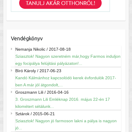
Vendégkönyv
Nemanja Nikolic
/
2017-08-18
Sziasztok! Nagyon szeretném már,hogy Farmos induljon
egy focipálya felújitási pályázaton!...
Bíró Károly
/
2017-06-23
Kandó Kálmánhoz kapcsolódó kerek évfordulók 2017-
ben A már jól átgondolt,...
Groszmann Lili
/
2016-04-16
3. Groszmann Lili Emléknap 2016. május 22-én 17
kilométert sétálunk...
Sztárok
/
2015-06-21
Sziasztok! Nagyon jó farmoson lakni a pálya is nagyon
jó...