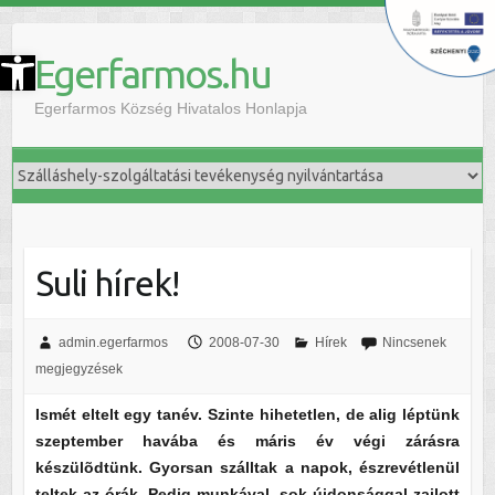
szköztár megnyitása
Egerfarmos.hu
Egerfarmos Község Hivatalos Honlapja
Suli hírek!
admin.egerfarmos
2008-07-30
Hírek
Nincsenek
megjegyzések
Ismét eltelt egy tanév. Szinte hihetetlen, de alig léptünk
szeptember havába és máris év végi zárásra
készülõdtünk. Gyorsan szálltak a napok, észrevétlenül
teltek az órák. Pedig munkával, sok újdonsággal zajlott