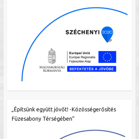
„Építsünk együtt jövőt! -Közösségerősítés
Füzesabony Térségében”