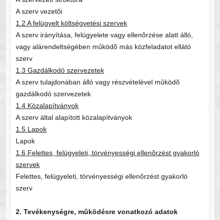
A szerv vezetõi
1.2 A felügyelt költségvetési szervek
A szerv irányítása, felügyelete vagy ellenõrzése alatt álló,
vagy alárendeltségében mûködõ más közfeladatot ellátó
szerv
1.3 Gazdálkodó szervezetek
A szerv tulajdonában álló vagy részvételével mûködõ
gazdálkodó szervezetek
1.4 Közalapítványok
A szerv által alapított közalapítványok
1.5 Lapok
Lapok
1.6 Felettes, felügyeleti, törvényességi ellenõrzést gyakorló
szervek
Felettes, felügyeleti, törvényességi ellenõrzést gyakorló
szerv
2. Tevékenységre, mûködésre vonatkozó adatok