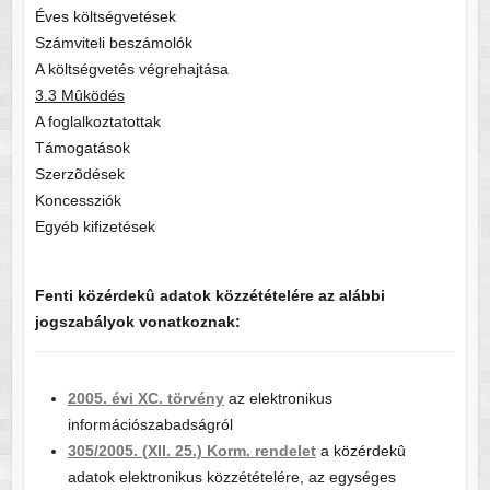
Éves költségvetések
Számviteli beszámolók
A költségvetés végrehajtása
3.3 Mûködés
A foglalkoztatottak
Támogatások
Szerzõdések
Koncessziók
Egyéb kifizetések
Fenti közérdekû adatok közzétételére az alábbi
jogszabályok vonatkoznak:
2005. évi XC. törvény
az elektronikus
információszabadságról
305/2005. (XII. 25.) Korm. rendelet
a közérdekû
adatok elektronikus közzétételére, az egységes