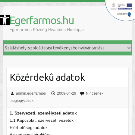
szköztár megnyitása
Egerfarmos.hu
Egerfarmos Község Hivatalos Honlapja
Közérdekû adatok
admin.egerfarmos
2009-04-29
Nincsenek
megjegyzések
1. Szervezeti, személyzeti adatok
1.1 Kapcsolat, szervezet, vezetõk
Elérhetõségi adatok
A szervezeti struktúra