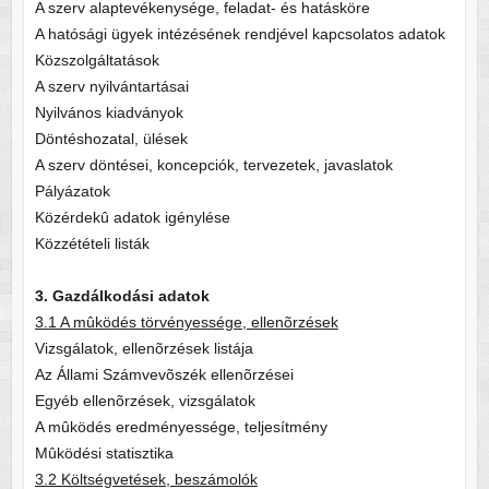
A szerv alaptevékenysége, feladat- és hatásköre
A hatósági ügyek intézésének rendjével kapcsolatos adatok
Közszolgáltatások
A szerv nyilvántartásai
Nyilvános kiadványok
Döntéshozatal, ülések
A szerv döntései, koncepciók, tervezetek, javaslatok
Pályázatok
Közérdekû adatok igénylése
Közzétételi listák
3. Gazdálkodási adatok
3.1 A mûködés törvényessége, ellenõrzések
Vizsgálatok, ellenõrzések listája
Az Állami Számvevõszék ellenõrzései
Egyéb ellenõrzések, vizsgálatok
A mûködés eredményessége, teljesítmény
Mûködési statisztika
3.2 Költségvetések, beszámolók