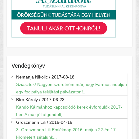
Vendégkönyv
Nemanja Nikolic
/
2017-08-18
Sziasztok! Nagyon szeretném már,hogy Farmos induljon
egy focipálya felújitási pályázaton!...
Bíró Károly
/
2017-06-23
Kandó Kálmánhoz kapcsolódó kerek évfordulók 2017-
ben A már jól átgondolt,...
Groszmann Lili
/
2016-04-16
3. Groszmann Lili Emléknap 2016. május 22-én 17
kilométert sétálunk...