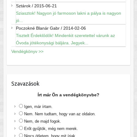
Sztárok
/
2015-06-21
Sziasztok! Nagyon jó farmoson lakni a pálya is nagyon
jó...
Poczokné Blanár Gabr
/
2014-02-06
Tisztelt Érdeklődők! Mindenkit szeretettel várunk az
Óvoda jótékonysági báljára. Jegyek...
Vendégkönyv >>
Szavazások
Írt már Ön a vendégkönyvbe?
Igen, már írtam.
Nem. Nem tudtam, hogy van az oldalon.
Nem, de majd fogok.
Erőt gyűjtök, még nem merek.
Nincs ötletem, hogy mit írjak.