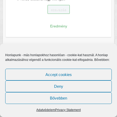
Eredmény
Honlapunk - más honlapokhoz hasonlóan - cookie-kat használ. A honlap
alkalmazásához elgendő a funkcionális cookie-kat elfogadnia. Bővebben:
Accept cookies
Deny
Bővebben
Copyright © 2026
Egerfarmos.hu
. A sablont készítette:
Colorlib
Működteti:
WordPress
Adatvédelem
Privacy Statement