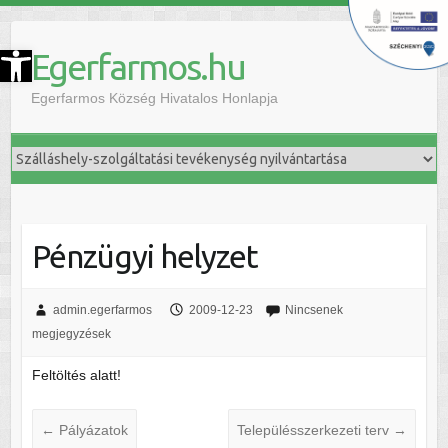
szköztár megnyitása
Egerfarmos.hu
Egerfarmos Község Hivatalos Honlapja
Pénzügyi helyzet
admin.egerfarmos
2009-12-23
Nincsenek
megjegyzések
Feltöltés alatt!
←
Pályázatok
Településszerkezeti terv
→