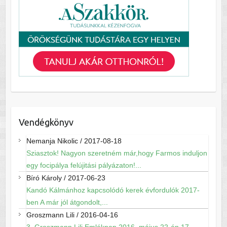
Vendégkönyv
Nemanja Nikolic
/
2017-08-18
Sziasztok! Nagyon szeretném már,hogy Farmos induljon
egy focipálya felújitási pályázaton!...
Bíró Károly
/
2017-06-23
Kandó Kálmánhoz kapcsolódó kerek évfordulók 2017-
ben A már jól átgondolt,...
Groszmann Lili
/
2016-04-16