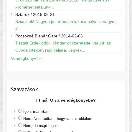
3. Groszmann Lili Emléknap 2016. május 22-én 17
kilométert sétálunk...
Sztárok
/
2015-06-21
Sziasztok! Nagyon jó farmoson lakni a pálya is nagyon
jó...
Poczokné Blanár Gabr
/
2014-02-06
Tisztelt Érdeklődők! Mindenkit szeretettel várunk az
Óvoda jótékonysági báljára. Jegyek...
Vendégkönyv >>
Szavazások
Írt már Ön a vendégkönyvbe?
Igen, már írtam.
Nem. Nem tudtam, hogy van az oldalon.
Nem, de majd fogok.