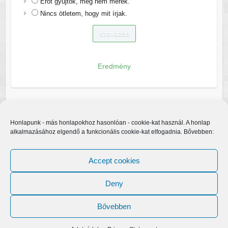
Erőt gyűjtök, még nem merek.
Nincs ötletem, hogy mit írjak.
Eredmény
Honlapunk - más honlapokhoz hasonlóan - cookie-kat használ. A honlap
alkalmazásához elgendő a funkcionális cookie-kat elfogadnia. Bővebben:
Accept cookies
Deny
Bővebben
Copyright © 2026
Egerfarmos.hu
. A sablont készítette:
Colorlib
Működteti:
WordPress