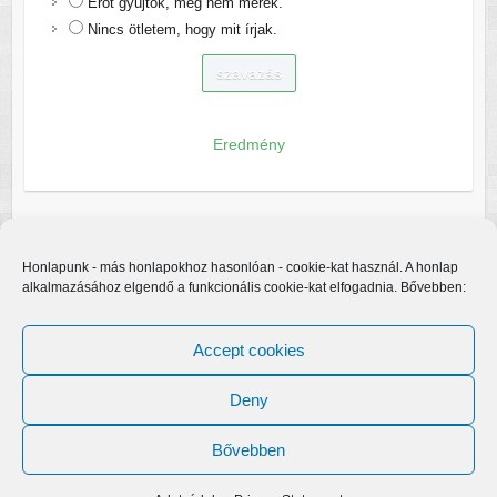
Erőt gyűjtök, még nem merek.
Nincs ötletem, hogy mit írjak.
Eredmény
Honlapunk - más honlapokhoz hasonlóan - cookie-kat használ. A honlap
alkalmazásához elgendő a funkcionális cookie-kat elfogadnia. Bővebben:
Accept cookies
Deny
Bővebben
Copyright © 2026
Egerfarmos.hu
. A sablont készítette:
Colorlib
Működteti:
WordPress