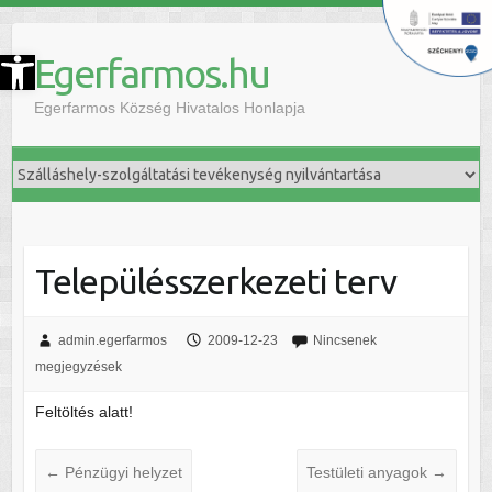
szköztár megnyitása
Egerfarmos.hu
Egerfarmos Község Hivatalos Honlapja
Településszerkezeti terv
admin.egerfarmos
2009-12-23
Nincsenek
megjegyzések
Feltöltés alatt!
←
Pénzügyi helyzet
Testületi anyagok
→