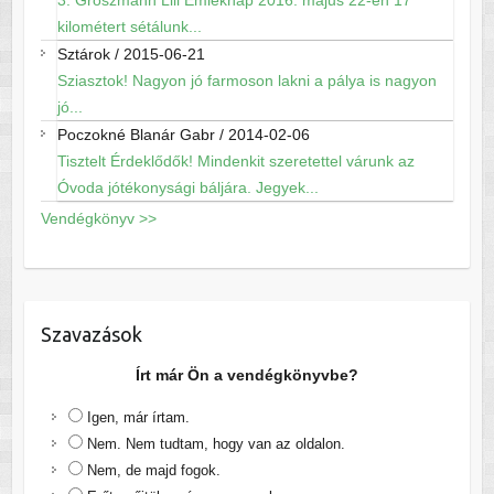
3. Groszmann Lili Emléknap 2016. május 22-én 17
kilométert sétálunk...
Sztárok
/
2015-06-21
Sziasztok! Nagyon jó farmoson lakni a pálya is nagyon
jó...
Poczokné Blanár Gabr
/
2014-02-06
Tisztelt Érdeklődők! Mindenkit szeretettel várunk az
Óvoda jótékonysági báljára. Jegyek...
Vendégkönyv >>
Szavazások
Írt már Ön a vendégkönyvbe?
Igen, már írtam.
Nem. Nem tudtam, hogy van az oldalon.
Nem, de majd fogok.