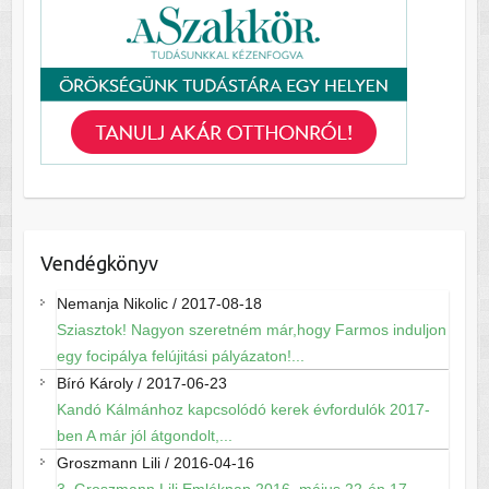
Vendégkönyv
Nemanja Nikolic
/
2017-08-18
Sziasztok! Nagyon szeretném már,hogy Farmos induljon
egy focipálya felújitási pályázaton!...
Bíró Károly
/
2017-06-23
Kandó Kálmánhoz kapcsolódó kerek évfordulók 2017-
ben A már jól átgondolt,...
Groszmann Lili
/
2016-04-16