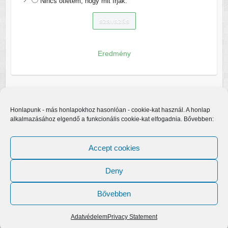
Nincs ötletem, hogy mit írjak.
Eredmény
Honlapunk - más honlapokhoz hasonlóan - cookie-kat használ. A honlap
alkalmazásához elgendő a funkcionális cookie-kat elfogadnia. Bővebben:
Accept cookies
Deny
Bővebben
Copyright © 2026
Egerfarmos.hu
. A sablont készítette:
Colorlib
Működteti:
WordPress
Adatvédelem
Privacy Statement