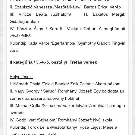
II. Szaniszló Vanessza /Mezõtárkány/ Bartos Erika: Veréb
III. Vincze Beáta /Szihalom/ H. Lakatos Margit:
Gidafogadalom
IV. Pásztor Ákos / Sarud/ Vokkon Gábor: A megbántott
kövér felhõ
Különdíj: Kada Viktor /Egerfarmos/ Gyimóthy Gábor: Pingvin
vers
II kategória / 3.-4.-5. osztály/ Tréfás versek
Helyezések:
I. Németh Dávid /Teleki Blanka/ Zelk Zoltán : Ákom-bákom
II. Nagy György / Sarud/ Romhányi József: Egy boldogtalan
sünnek panaszai a halovány holdnál
III. Molnár Csilla /Szihalom/ Valker István: A molnár fia meg a
szamár
IV. Godó Ivett /Szihalom/ Romhányi József: Nyúliskola
Különdíj: Török Leila /Mezõtárkány/ Pósa Lajos: Mese a
cipõs, csizmás nyulakról