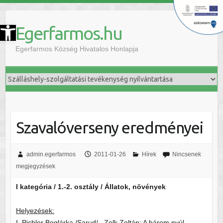
szköztár megnyitása
Egerfarmos.hu
Egerfarmos Község Hivatalos Honlapja
Szavalóverseny eredményei
admin.egerfarmos
2011-01-26
Hírek
Nincsenek
megjegyzések
I kategória / 1.-2. osztály / Állatok, növények
Helyezések:
I. Pichler Boglárka /Sarud/ Zelk Zoltán: A három nyúl