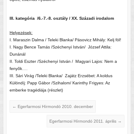
III. kategória /6.-7.-8. osztály / XX. Századi irodalom
Helyezések:
I. Maraszin Dalma / Teleki Blanka/ Pásovicz Mihály: Kelj föl!
I. Nagy Bence Tamás /Széchenyi István/ József Attila:
Dunánál
II. Toldi Eszter /Széchenyi István / Magyari Lajos: Nem a
fenyõk….
III. Sári Virág /Teleki Blanka/ Zajátz Erzsébet: A koldus
Különdíj: Papp Gábor /Szihalom/ Karinthy Frigyes: Az
emberke tragédiája (részlet)
←
Egerfarmosi Hírmondó 2010. december
Egerfarmosi Hírmondó 2011. április
→