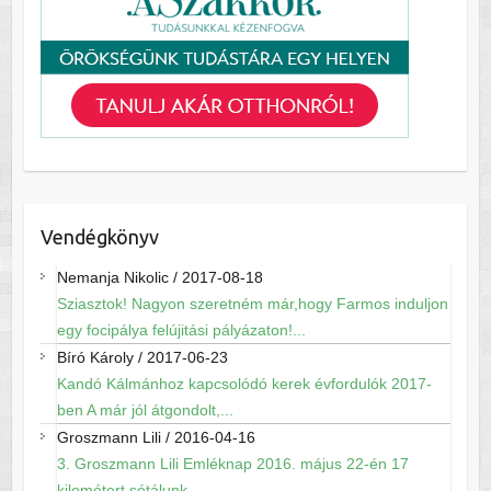
Vendégkönyv
Nemanja Nikolic
/
2017-08-18
Sziasztok! Nagyon szeretném már,hogy Farmos induljon
egy focipálya felújitási pályázaton!...
Bíró Károly
/
2017-06-23
Kandó Kálmánhoz kapcsolódó kerek évfordulók 2017-
ben A már jól átgondolt,...
Groszmann Lili
/
2016-04-16
3. Groszmann Lili Emléknap 2016. május 22-én 17
kilométert sétálunk...