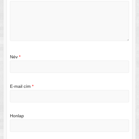
Név
*
E-mail cím
*
Honlap