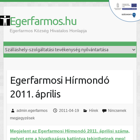
szköztár megnyitása
Egerfarmos.hu
Egerfarmos Község Hivatalos Honlapja
Egerfarmosi Hírmondó
2011. április
admin.egerfarmos
2011-04-19
Hírek
Nincsenek
megjegyzések
Megjelent az Egerfarmosi Hírmondó 2011. áprilisi száma,
melyet erre a hivatkozásra kattintva tekinthetnek meg!