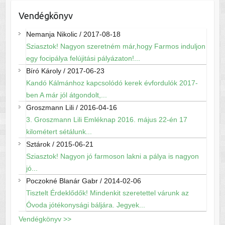
Vendégkönyv
Nemanja Nikolic
/
2017-08-18
Sziasztok! Nagyon szeretném már,hogy Farmos induljon
egy focipálya felújitási pályázaton!...
Bíró Károly
/
2017-06-23
Kandó Kálmánhoz kapcsolódó kerek évfordulók 2017-
ben A már jól átgondolt,...
Groszmann Lili
/
2016-04-16
3. Groszmann Lili Emléknap 2016. május 22-én 17
kilométert sétálunk...
Sztárok
/
2015-06-21
Sziasztok! Nagyon jó farmoson lakni a pálya is nagyon
jó...
Poczokné Blanár Gabr
/
2014-02-06
Tisztelt Érdeklődők! Mindenkit szeretettel várunk az
Óvoda jótékonysági báljára. Jegyek...
Vendégkönyv >>