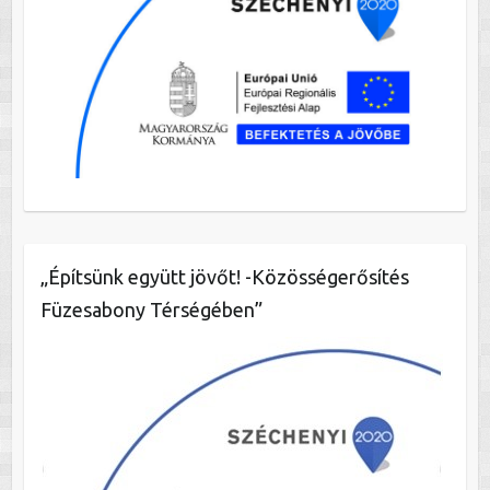
„Építsünk együtt jövőt! -Közösségerősítés
Füzesabony Térségében”