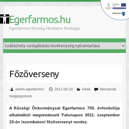
szköztár megnyitása
Egerfarmos.hu
Egerfarmos Község Hivatalos Honlapja
Fõzõverseny
admin.egerfarmos
2011-08-10
Hírek
Nincsenek
megjegyzések
A Községi Önkormányzat Egerfarmos 750. évfordulója
alkalmából megrendezett Falunapon 2011. szeptember
10-én /szombaton/ fõzõversenyt rendez.