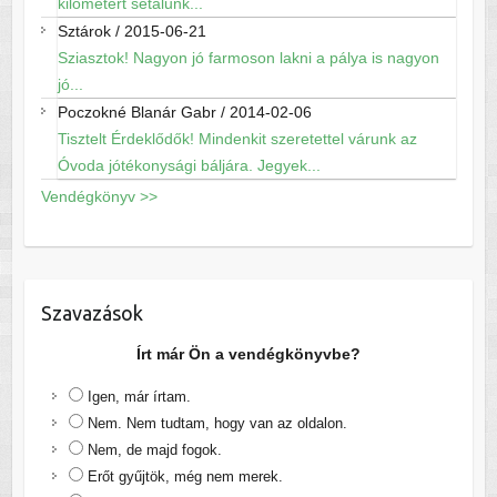
kilométert sétálunk...
Sztárok
/
2015-06-21
Sziasztok! Nagyon jó farmoson lakni a pálya is nagyon
jó...
Poczokné Blanár Gabr
/
2014-02-06
Tisztelt Érdeklődők! Mindenkit szeretettel várunk az
Óvoda jótékonysági báljára. Jegyek...
Vendégkönyv >>
Szavazások
Írt már Ön a vendégkönyvbe?
Igen, már írtam.
Nem. Nem tudtam, hogy van az oldalon.
Nem, de majd fogok.
Erőt gyűjtök, még nem merek.