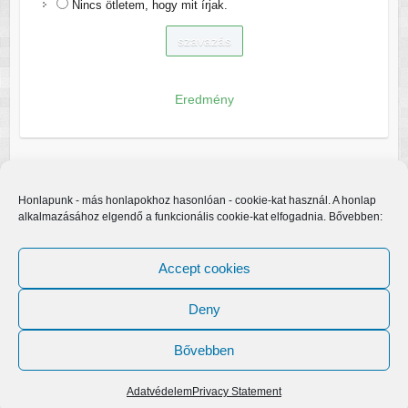
Nincs ötletem, hogy mit írjak.
Eredmény
Honlapunk - más honlapokhoz hasonlóan - cookie-kat használ. A honlap
alkalmazásához elgendő a funkcionális cookie-kat elfogadnia. Bővebben:
Accept cookies
Deny
Bővebben
Copyright © 2026
Egerfarmos.hu
. A sablont készítette:
Colorlib
Működteti:
WordPress
Adatvédelem
Privacy Statement