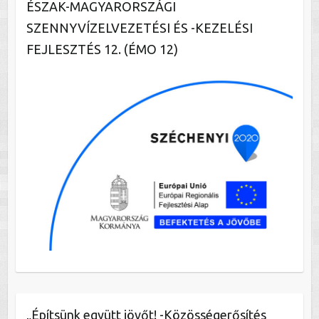
ÉSZAK-MAGYARORSZÁGI
SZENNYVÍZELVEZETÉSI ÉS -KEZELÉSI
FEJLESZTÉS 12. (ÉMO 12)
„Építsünk együtt jövőt! -Közösségerősítés