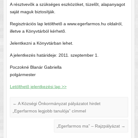
A résztvevõk a szükséges eszközöket, tüzelõt, alapanyagot
saját maguk biztosítják.
Regisztrációs lap letölthetõ a www.egerfarmos.hu oldalról,
illetve a Könyvtárból kérhetõ.
Jelentkezni a Könyvtárban lehet.
A jelentkezés határideje: 2011. szeptember 1.
Poczokné Blanár Gabriella
polgármester
Letölthetõ jelentkezési lap >>
←
A Községi Önkormányzat pályázatot hirdet
„Egerfarmos legjobb tanulója” címmel
„Egerfarmos ma” – Rajzpályázat
→