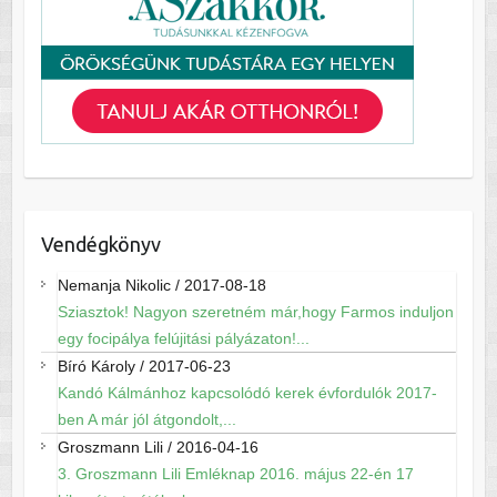
Vendégkönyv
Nemanja Nikolic
/
2017-08-18
Sziasztok! Nagyon szeretném már,hogy Farmos induljon
egy focipálya felújitási pályázaton!...
Bíró Károly
/
2017-06-23
Kandó Kálmánhoz kapcsolódó kerek évfordulók 2017-
ben A már jól átgondolt,...
Groszmann Lili
/
2016-04-16
3. Groszmann Lili Emléknap 2016. május 22-én 17