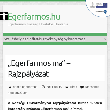
szköztár megnyitása
Egerfarmos.hu
Egerfarmos Község Hivatalos Honlapja
„Egerfarmos ma” –
Rajzpályázat
admin.egerfarmos
2011-08-10
Hírek
Nincsenek
megjegyzések
A Községi Önkormányzat rajzpályázatot hirdet minden
korosztály számára „Egerfarmos ma” címmel.