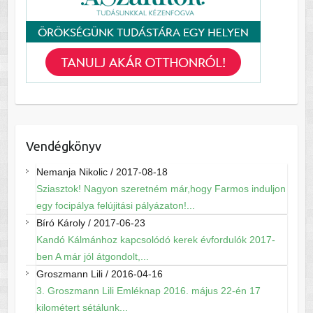
Vendégkönyv
Nemanja Nikolic
/
2017-08-18
Sziasztok! Nagyon szeretném már,hogy Farmos induljon
egy focipálya felújitási pályázaton!...
Bíró Károly
/
2017-06-23
Kandó Kálmánhoz kapcsolódó kerek évfordulók 2017-
ben A már jól átgondolt,...
Groszmann Lili
/
2016-04-16
3. Groszmann Lili Emléknap 2016. május 22-én 17
kilométert sétálunk...