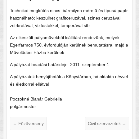
Technikai megkötés nincs: bármilyen méretû és típusú papír
használható; készülhet grafitceruzával, színes ceruzával,
zsírkrétával, vízfestékkel, temperával stb.
Az elkészült pályamûvekbõl kiállítást rendezünk, melyek
Egerfarmos 750. évfordulóján kerülnek bemutatásra, majd a
Mûvelõdési Házba kerülnek.
A pályázat beadási határideje: 2011. szeptember 1.
A pályázatok benyújthatók a Könyvtárban, hátoldalán névvel
és életkorral ellátva!
Poczokné Blanár Gabriella
polgármester
←
Fõzõverseny
Civil szervezetek
→