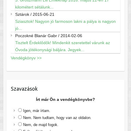
3. Groszmann Lili Emléknap 2016. május 22-én 17
kilométert sétálunk...
Sztárok
/
2015-06-21
Sziasztok! Nagyon jó farmoson lakni a pálya is nagyon
jó...
Poczokné Blanár Gabr
/
2014-02-06
Tisztelt Érdeklődők! Mindenkit szeretettel várunk az
Óvoda jótékonysági báljára. Jegyek...
Vendégkönyv >>
Szavazások
Írt már Ön a vendégkönyvbe?
Igen, már írtam.
Nem. Nem tudtam, hogy van az oldalon.
Nem, de majd fogok.