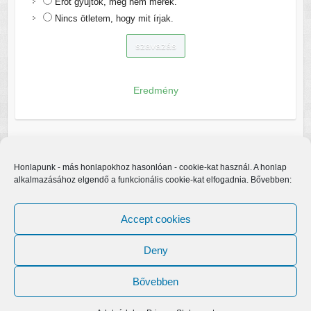
Erőt gyűjtök, még nem merek.
Nincs ötletem, hogy mit írjak.
Eredmény
Honlapunk - más honlapokhoz hasonlóan - cookie-kat használ. A honlap
alkalmazásához elgendő a funkcionális cookie-kat elfogadnia. Bővebben:
Accept cookies
Deny
Bővebben
Copyright © 2026
Egerfarmos.hu
. A sablont készítette:
Colorlib
Működteti:
WordPress