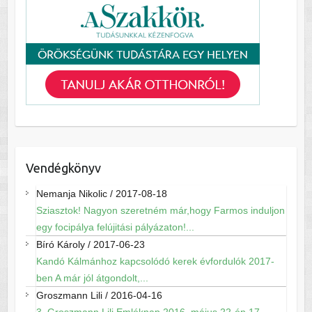
Vendégkönyv
Nemanja Nikolic
/
2017-08-18
Sziasztok! Nagyon szeretném már,hogy Farmos induljon
egy focipálya felújitási pályázaton!...
Bíró Károly
/
2017-06-23
Kandó Kálmánhoz kapcsolódó kerek évfordulók 2017-
ben A már jól átgondolt,...
Groszmann Lili
/
2016-04-16