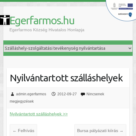
szköztár megnyitása
Egerfarmos.hu
Egerfarmos Község Hivatalos Honlapja
Nyilvántartott szálláshelyek
admin.egerfarmos
2012-09-27
Nincsenek
megjegyzések
Nyilvántartott szálláshelyek >>
←
Felhívás
Bursa pályázati kiírás
→