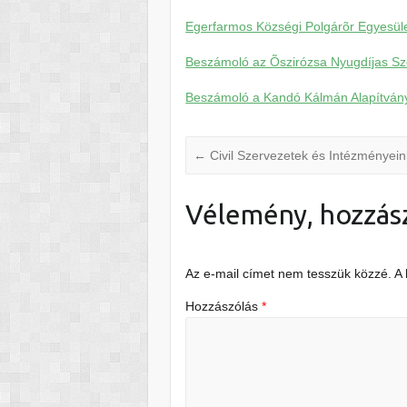
Egerfarmos Községi Polgárõr Egyesüle
Beszámoló az Õszirózsa Nyugdíjas Sze
Beszámoló a Kandó Kálmán Alapítvány
←
Civil Szervezetek és Intézményei
Vélemény, hozzás
Az e-mail címet nem tesszük közzé.
A
Hozzászólás
*