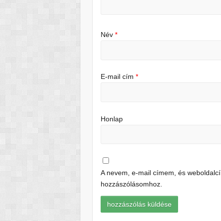
Név
*
E-mail cím
*
Honlap
A nevem, e-mail címem, és weboldal
hozzászólásomhoz.