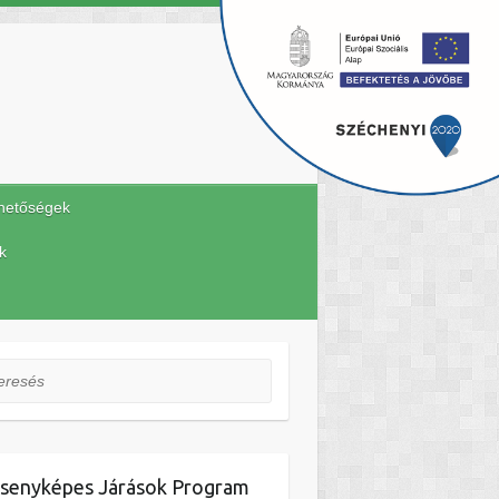
hetőségek
k
esés
senyképes Járások Program