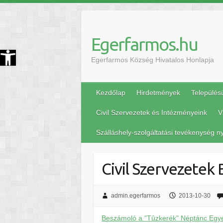
Egerfarmos.hu
szköztár megnyitása
Egerfarmos Község Hivatalos Honlapja
Kezdőlap
Hirdetmények
Település
Civil Szervezetek és Intézményeink
V
Szálláshely-szolgáltatási tevékenység ny
Civil Szervezetek
admin.egerfarmos
2013-10-30
Beszámoló a "Tûzkerék" Néptánc Egye