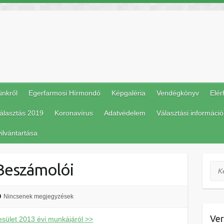
ünkről
Egerfarmosi Hírmondó
Képgaléria
Vendégkönyv
Elér
álasztás 2019
Koronavírus
Adatvédelem
Választási információ
ilvántartása
 Beszámolói
Ker
Nincsenek megjegyzések
Ver
sület 2013 évi munkájáról >>