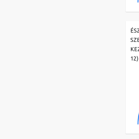
ÉS
SZ
KE
12)