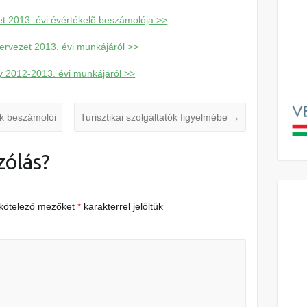
t 2013. évi évértékelõ beszámolója >>
rvezet 2013. évi munkájáról >>
 2012-2013. évi munkájáról >>
nk beszámolói
Turisztikai szolgáltatók figyelmébe
→
zólás?
 kötelező mezőket
*
karakterrel jelöltük