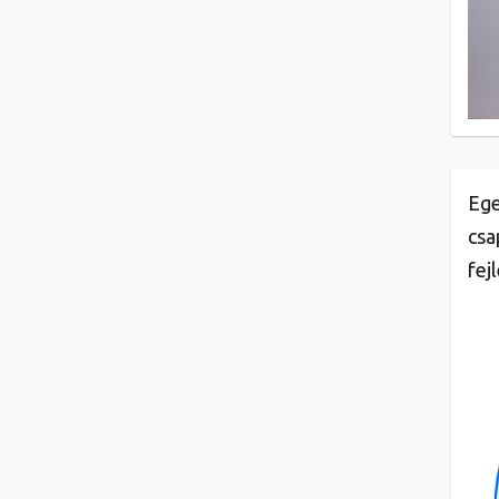
Ege
csa
fej