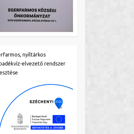
rfarmos, nyíltárkos
padékvíz-elvezető rendszer
lesztése