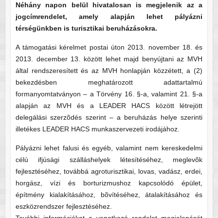
Néhány napon belül hivatalosan is megjelenik az a
jogcímrendelet, amely alapján lehet pályázni
térségünkben is turisztikai beruházásokra.
A támogatási kérelmet postai úton 2013. november 18. és
2013. december 13. között lehet majd benyújtani az MVH
által rendszeresített és az MVH honlapján közzétett, a (2)
bekezdésben meghatározott adattartalmú
formanyomtatványon – a Törvény 16. §-a, valamint 21. §-a
alapján az MVH és a LEADER HACS között létrejött
delegálási szerzõdés szerint – a beruházás helye szerinti
illetékes LEADER HACS munkaszervezeti irodájához.
Pályázni lehet falusi és egyéb, valamint nem kereskedelmi
célú ifjúsági szálláshelyek létesítéséhez, meglevõk
fejlesztéséhez, továbbá agroturisztikai, lovas, vadász, erdei,
horgász, vízi és borturizmushoz kapcsolódó épület,
építmény kialakításához, bõvítéséhez, átalakításához és
eszközrendszer fejlesztéséhez.