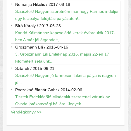
Nemanja Nikolic
/
2017-08-18
Sziasztok! Nagyon szeretném már,hogy Farmos induljon
egy focipálya felújitási pályázaton!...
Bíró Károly
/
2017-06-23
Kandó Kálmánhoz kapcsolódó kerek évfordulók 2017-
ben A már jól átgondolt,...
Groszmann Lili
/
2016-04-16
3. Groszmann Lili Emléknap 2016. május 22-én 17
kilométert sétálunk...
Sztárok
/
2015-06-21
Sziasztok! Nagyon jó farmoson lakni a pálya is nagyon
jó...
Poczokné Blanár Gabr
/
2014-02-06
Tisztelt Érdeklődők! Mindenkit szeretettel várunk az
Óvoda jótékonysági báljára. Jegyek...
Vendégkönyv >>