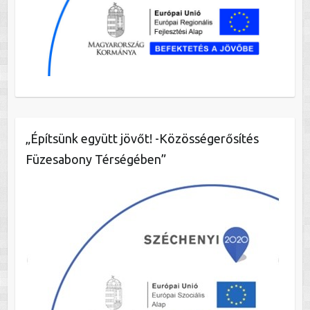
„Építsünk együtt jövőt! -Közösségerősítés
Füzesabony Térségében”