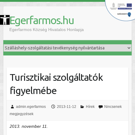
szköztár megnyitása
Egerfarmos.hu
Egerfarmos Község Hivatalos Honlapja
Turisztikai szolgáltatók
figyelmébe
admin.egerfarmos
2013-11-12
Hírek
Nincsenek
megjegyzések
2013. november 11.