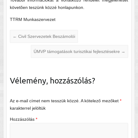
További információkat a vonatkozó rendelet megjelenését
követõen teszünk közzé honlapunkon.
TTRM Munkaszervezet
←
Civil Szervezetek Beszámolói
ÚMVP támogatások turisztikai fejlesztésekre
→
Vélemény, hozzászólás?
Az e-mail címet nem tesszük közzé.
A kötelező mezőket
*
karakterrel jelöltük
Hozzászólás
*