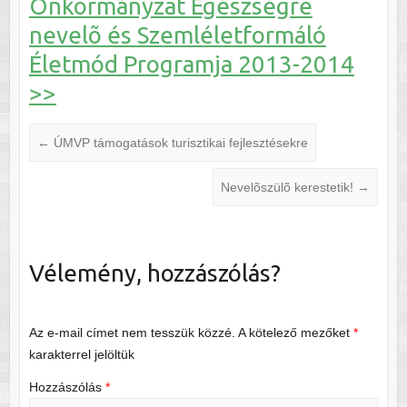
Önkormányzat Egészségre
nevelõ és Szemléletformáló
Életmód Programja 2013-2014
>>
←
ÚMVP támogatások turisztikai fejlesztésekre
Nevelõszülõ kerestetik!
→
Vélemény, hozzászólás?
Az e-mail címet nem tesszük közzé.
A kötelező mezőket
*
karakterrel jelöltük
Hozzászólás
*