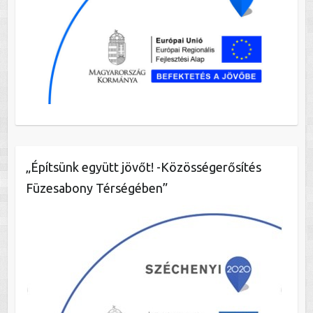
„Építsünk együtt jövőt! -Közösségerősítés
Füzesabony Térségében”