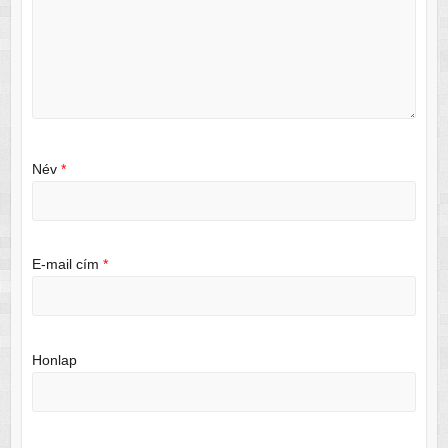
Név
*
E-mail cím
*
Honlap