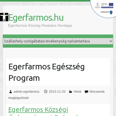
szköztár megnyitása
Egerfarmos.hu
Egerfarmos Község Hivatalos Honlapja
Egerfarmos Egészség
Program
admin.egerfarmos
2013-11-25
Hírek
Nincsenek
megjegyzések
Egerfarmos Községi