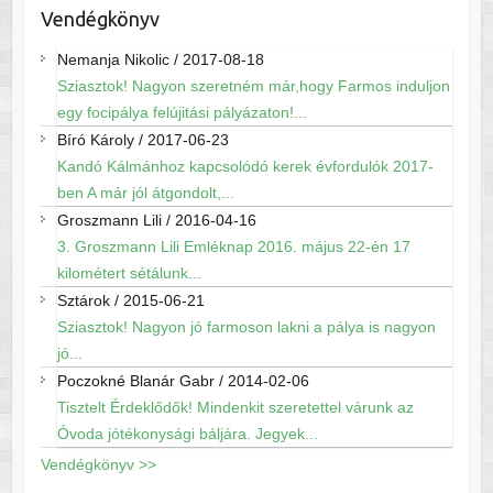
Vendégkönyv
Nemanja Nikolic
/
2017-08-18
Sziasztok! Nagyon szeretném már,hogy Farmos induljon
egy focipálya felújitási pályázaton!...
Bíró Károly
/
2017-06-23
Kandó Kálmánhoz kapcsolódó kerek évfordulók 2017-
ben A már jól átgondolt,...
Groszmann Lili
/
2016-04-16
3. Groszmann Lili Emléknap 2016. május 22-én 17
kilométert sétálunk...
Sztárok
/
2015-06-21
Sziasztok! Nagyon jó farmoson lakni a pálya is nagyon
jó...
Poczokné Blanár Gabr
/
2014-02-06
Tisztelt Érdeklődők! Mindenkit szeretettel várunk az
Óvoda jótékonysági báljára. Jegyek...
Vendégkönyv >>