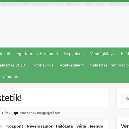
ünkről
Egerfarmosi Hírmondó
Képgaléria
Vendégkönyv
Elér
álasztás 2019
Koronavírus
Adatvédelem
Választási információ
ilvántartása
tetik!
Ker
Hírek
Nincsenek megjegyzések
Ver
 Központ Nevelõszülõi Hálózata várja leendõ