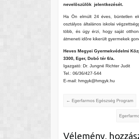
nevelõszülõk jelentkezését.
Ha Ön elmúlt 24 éves, büntetlen el
osztályos általános iskolai végzetts
több, és úgy érzi, hogy saját ottho
átmeneti idõre kikerült gyermekek gon
Heves Megyei Gyermekvédelmi Köz
3300, Eger, Dobó tér 6/a.
Igazgató: Dr. Jungné Richter Judit
Tel.: 06/36/427-544
E-mail: hmgyk@hmgyk.hu
←
Egerfarmos Egészség Program
Egerfarmo
Vélemény, hozzás