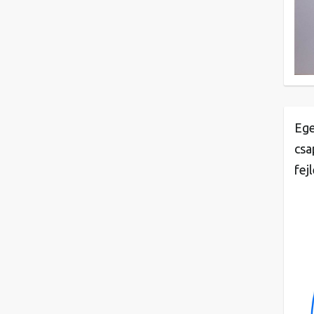
Ege
csa
fej