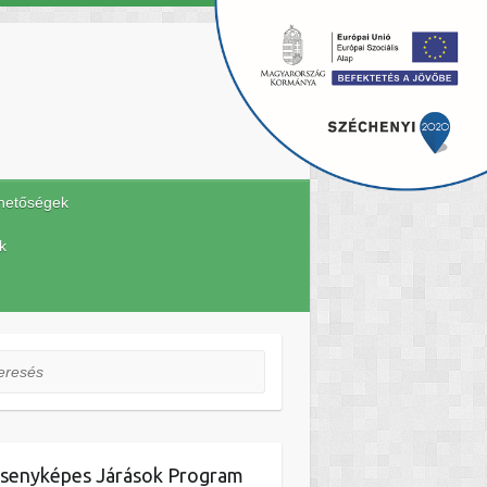
hetőségek
k
esés
senyképes Járások Program