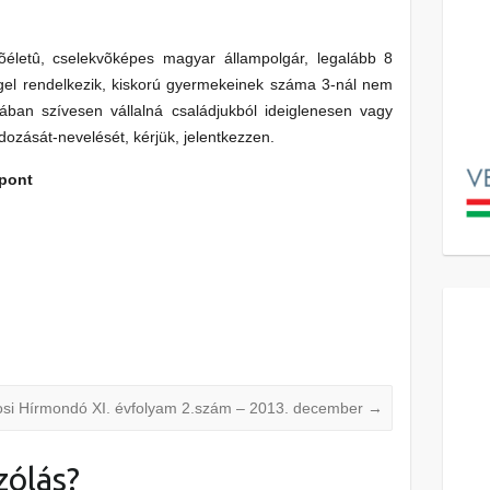
õéletû, cselekvõképes magyar állampolgár, legalább 8
éggel rendelkezik, kiskorú gyermekeinek száma 3-nál nem
nában szívesen vállalná családjukból ideiglenesen vagy
dozását-nevelését, kérjük, jelentkezzen.
pont
si Hírmondó XI. évfolyam 2.szám – 2013. december
→
zólás?