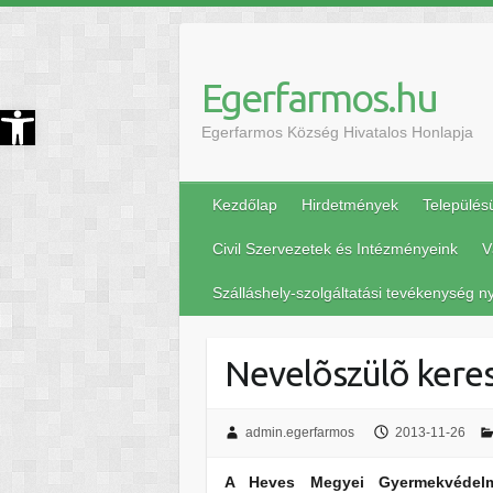
Egerfarmos.hu
szköztár megnyitása
Egerfarmos Község Hivatalos Honlapja
Kezdőlap
Hirdetmények
Település
Civil Szervezetek és Intézményeink
V
Szálláshely-szolgáltatási tevékenység ny
Nevelõszülõ keres
admin.egerfarmos
2013-11-26
A Heves Megyei Gyermekvédelmi