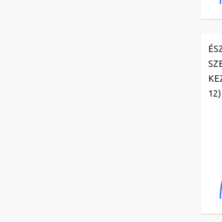
ÉS
SZ
KE
12)