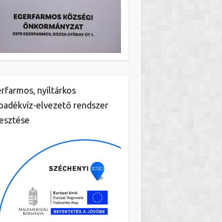
rfarmos, nyíltárkos
padékvíz-elvezető rendszer
lesztése