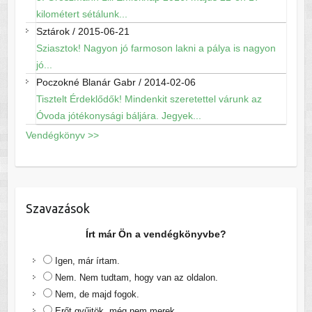
kilométert sétálunk...
Sztárok
/
2015-06-21
Sziasztok! Nagyon jó farmoson lakni a pálya is nagyon
jó...
Poczokné Blanár Gabr
/
2014-02-06
Tisztelt Érdeklődők! Mindenkit szeretettel várunk az
Óvoda jótékonysági báljára. Jegyek...
Vendégkönyv >>
Szavazások
Írt már Ön a vendégkönyvbe?
Igen, már írtam.
Nem. Nem tudtam, hogy van az oldalon.
Nem, de majd fogok.
Erőt gyűjtök, még nem merek.