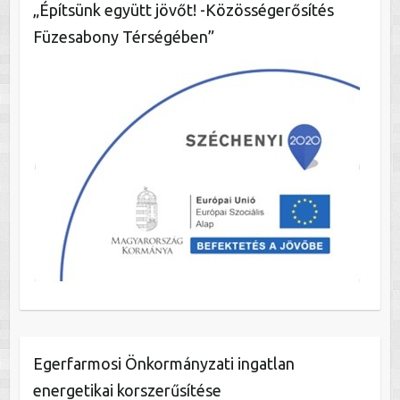
„Építsünk együtt jövőt! -Közösségerősítés
Füzesabony Térségében”
Egerfarmosi Önkormányzati ingatlan
energetikai korszerűsítése