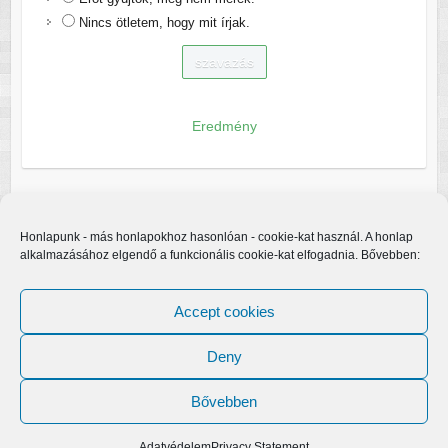
Nincs ötletem, hogy mit írjak.
Eredmény
Honlapunk - más honlapokhoz hasonlóan - cookie-kat használ. A honlap
alkalmazásához elgendő a funkcionális cookie-kat elfogadnia. Bővebben:
Accept cookies
Deny
Bővebben
Copyright © 2026
Egerfarmos.hu
. A sablont készítette:
Colorlib
Működteti:
WordPress
Adatvédelem
Privacy Statement