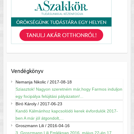
Vendégkönyv
Nemanja Nikolic
/
2017-08-18
Sziasztok! Nagyon szeretném már,hogy Farmos induljon
egy focipálya felújitási pályázaton!...
Bíró Károly
/
2017-06-23
Kandó Kálmánhoz kapcsolódó kerek évfordulók 2017-
ben A már jól átgondolt,...
Groszmann Lili
/
2016-04-16
3. Groszmann Lili Emléknap 2016. május 22-én 17