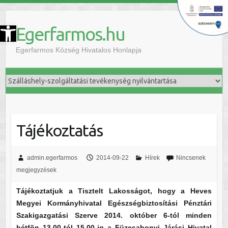
szköztár megnyitása
Egerfarmos.hu
Egerfarmos Község Hivatalos Honlapja
Tájékoztatás
admin.egerfarmos
2014-09-22
Hírek
Nincsenek
megjegyzések
Tájékoztatjuk a Tisztelt Lakosságot, hogy a Heves
Megyei Kormányhivatal Egészségbiztosítási Pénztári
Szakigazgatási Szerve 2014. október 6-tól minden
hétfõn 13.00-tól 15.00-ig a Füzesabonyi Járási Hivatal