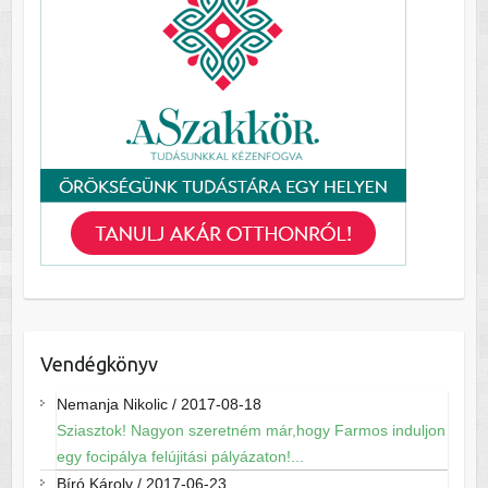
Vendégkönyv
Nemanja Nikolic
/
2017-08-18
Sziasztok! Nagyon szeretném már,hogy Farmos induljon
egy focipálya felújitási pályázaton!...
Bíró Károly
/
2017-06-23