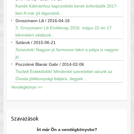
Kandó Kálmánhoz kapcsolódó kerek évfordulók 2017-
ben A már jól átgondolt,...
Groszmann Lili
/
2016-04-16
3. Groszmann Lili Emléknap 2016. május 22-én 17
kilométert sétálunk...
Sztárok
/
2015-06-21
Sziasztok! Nagyon jó farmoson lakni a pálya is nagyon
jó...
Poczokné Blanár Gabr
/
2014-02-06
Tisztelt Érdeklődők! Mindenkit szeretettel várunk az
Óvoda jótékonysági báljára. Jegyek...
Vendégkönyv >>
Szavazások
Írt már Ön a vendégkönyvbe?