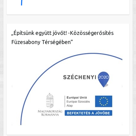
„Építsünk együtt jövőt! -Közösségerősítés
Füzesabony Térségében”