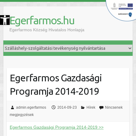
szköztár megnyitása
Egerfarmos.hu
Egerfarmos Község Hivatalos Honlapja
Egerfarmos Gazdasági
Programja 2014-2019
admin.egerfarmos
2014-09-23
Hírek
Nincsenek
megjegyzések
Egerfarmos Gazdasági Programja 2014-2019 >>