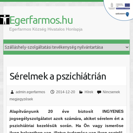
szköztár megnyitása
Egerfarmos.hu
Egerfarmos Község Hivatalos Honlapja
Sérelmek a pszichiátrián
admin.egerfarmos
2014-12-20
Hírek
Nincsenek
megjegyzések
Alapítványunk 20 éve biztosít INGYENES
jogsegélyszolgálatot azok számára, akiket sérelem ért a
pszichiátriai kezelésük során. Ha Ön vagy ismerõse
ilyen helyzetben van, illetve tudomása van ilyen esetrõl,