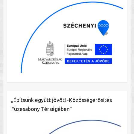
„Építsünk együtt jövőt! -Közösségerősítés
Füzesabony Térségében”