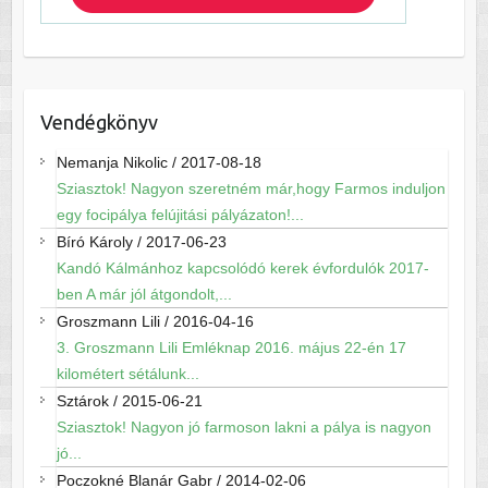
Vendégkönyv
Nemanja Nikolic
/
2017-08-18
Sziasztok! Nagyon szeretném már,hogy Farmos induljon
egy focipálya felújitási pályázaton!...
Bíró Károly
/
2017-06-23
Kandó Kálmánhoz kapcsolódó kerek évfordulók 2017-
ben A már jól átgondolt,...
Groszmann Lili
/
2016-04-16
3. Groszmann Lili Emléknap 2016. május 22-én 17
kilométert sétálunk...
Sztárok
/
2015-06-21
Sziasztok! Nagyon jó farmoson lakni a pálya is nagyon
jó...
Poczokné Blanár Gabr
/
2014-02-06