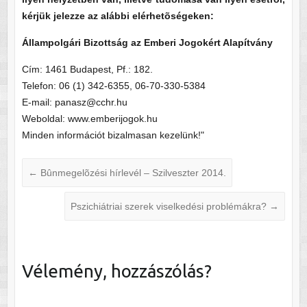
kérjük jelezze az alábbi elérhetõségeken:
Állampolgári Bizottság az Emberi Jogokért Alapítvány
Cím: 1461 Budapest, Pf.: 182.
Telefon: 06 (1) 342-6355, 06-70-330-5384
E-mail: panasz@cchr.hu
Weboldal: www.emberijogok.hu
Minden információt bizalmasan kezelünk!"
←
Bûnmegelõzési hírlevél – Szilveszter 2014.
Pszichiátriai szerek viselkedési problémákra?
→
Vélemény, hozzászólás?