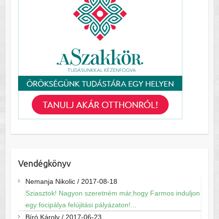
Vendégkönyv
Nemanja Nikolic
/
2017-08-18
Sziasztok! Nagyon szeretném már,hogy Farmos induljon
egy focipálya felújitási pályázaton!...
Bíró Károly
/
2017-06-23