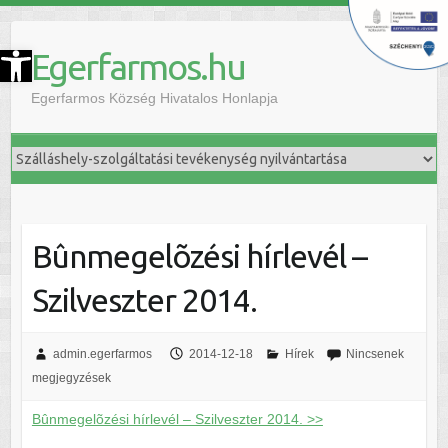
szköztár megnyitása
Egerfarmos.hu
Egerfarmos Község Hivatalos Honlapja
Bûnmegelõzési hírlevél –
Szilveszter 2014.
admin.egerfarmos
2014-12-18
Hírek
Nincsenek
megjegyzések
Bûnmegelõzési hírlevél – Szilveszter 2014. >>