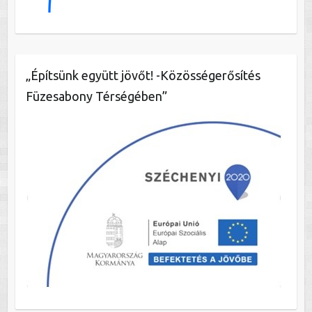
„Építsünk együtt jövőt! -Közösségerősítés
Füzesabony Térségében”