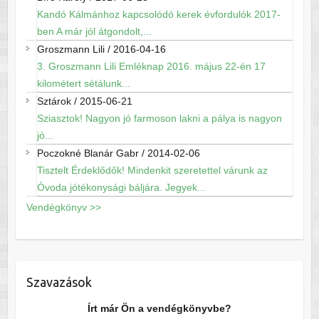
Kandó Kálmánhoz kapcsolódó kerek évfordulók 2017-
ben A már jól átgondolt,...
Groszmann Lili
/
2016-04-16
3. Groszmann Lili Emléknap 2016. május 22-én 17
kilométert sétálunk...
Sztárok
/
2015-06-21
Sziasztok! Nagyon jó farmoson lakni a pálya is nagyon
jó...
Poczokné Blanár Gabr
/
2014-02-06
Tisztelt Érdeklődők! Mindenkit szeretettel várunk az
Óvoda jótékonysági báljára. Jegyek...
Vendégkönyv >>
Szavazások
Írt már Ön a vendégkönyvbe?