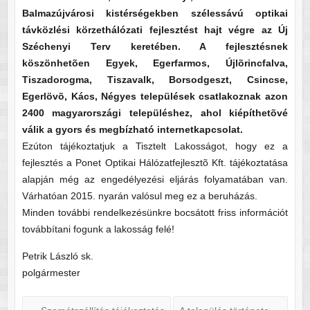
Balmazújvárosi kistérségekben szélessávú optikai
távközlési körzethálózati fejlesztést hajt végre az Új
Széchenyi Terv keretében. A fejlesztésnek
köszönhetõen Egyek, Egerfarmos, Újlõrincfalva,
Tiszadorogma, Tiszavalk, Borsodgeszt, Csincse,
Egerlövõ, Kács, Négyes települések csatlakoznak azon
2400 magyarországi településhez, ahol kiépíthetõvé
válik a gyors és megbízható internetkapcsolat.
Ezúton tájékoztatjuk a Tisztelt Lakosságot, hogy ez a
fejlesztés a Ponet Optikai Hálózatfejlesztõ Kft. tájékoztatása
alapján még az engedélyezési eljárás folyamatában van.
Várhatóan 2015. nyarán valósul meg ez a beruházás.
Minden további rendelkezésünkre bocsátott friss információt
továbbítani fogunk a lakosság felé!
Petrik László sk.
polgármester