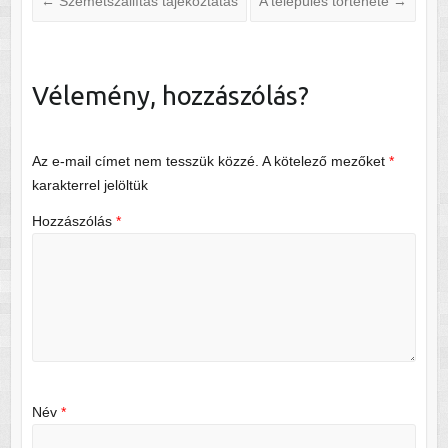
←
Szemétszállítás tájékoztatás
A település története
→
Vélemény, hozzászólás?
Az e-mail címet nem tesszük közzé.
A kötelező mezőket
*
karakterrel jelöltük
Hozzászólás
*
Név
*