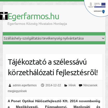
szköztár megnyitása
Egerfarmos.hu
Egerfarmos Község Hivatalos Honlapja
Tájékoztató a szélessávú
körzethálózati fejlesztésrõl!
admin.egerfarmos
2014-12-22
Hírek
Nincsenek
megjegyzések
A Ponet Optikai Hálózatfejlesztõ Kft. 2014 novemberéig
a Mezõkövesdi, Füzesabonyi, Mezõcsáti és