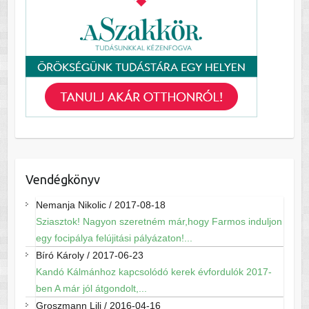
Vendégkönyv
Nemanja Nikolic
/
2017-08-18
Sziasztok! Nagyon szeretném már,hogy Farmos induljon
egy focipálya felújitási pályázaton!...
Bíró Károly
/
2017-06-23
Kandó Kálmánhoz kapcsolódó kerek évfordulók 2017-
ben A már jól átgondolt,...
Groszmann Lili
/
2016-04-16