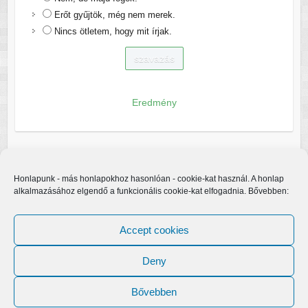
Erőt gyűjtök, még nem merek.
Nincs ötletem, hogy mit írjak.
Eredmény
Honlapunk - más honlapokhoz hasonlóan - cookie-kat használ. A honlap
alkalmazásához elgendő a funkcionális cookie-kat elfogadnia. Bővebben:
Accept cookies
Deny
Bővebben
Copyright © 2026
Egerfarmos.hu
. A sablont készítette:
Colorlib
Működteti: