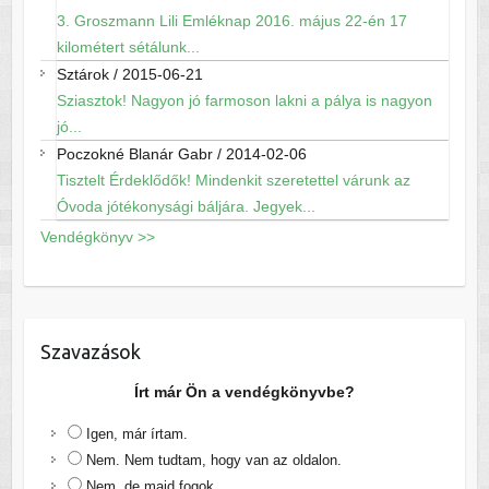
3. Groszmann Lili Emléknap 2016. május 22-én 17
kilométert sétálunk...
Sztárok
/
2015-06-21
Sziasztok! Nagyon jó farmoson lakni a pálya is nagyon
jó...
Poczokné Blanár Gabr
/
2014-02-06
Tisztelt Érdeklődők! Mindenkit szeretettel várunk az
Óvoda jótékonysági báljára. Jegyek...
Vendégkönyv >>
Szavazások
Írt már Ön a vendégkönyvbe?
Igen, már írtam.
Nem. Nem tudtam, hogy van az oldalon.
Nem, de majd fogok.