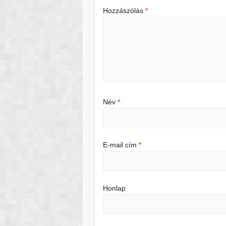
Hozzászólás
*
Név
*
E-mail cím
*
Honlap