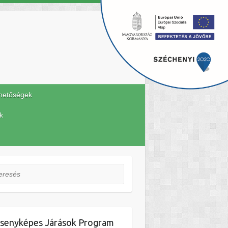
hetőségek
k
esés
senyképes Járások Program