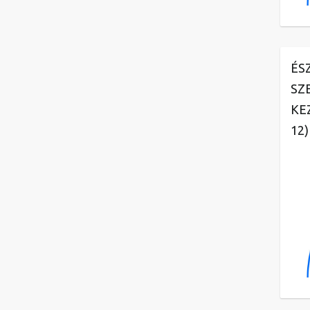
ÉS
SZ
KE
12)