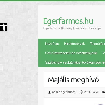
Egerfarmos.hu
szköztár megnyitása
Egerfarmos Község Hivatalos Honlapja
Kezdőlap
Hirdetmények
Település
Civil Szervezetek és Intézményeink
V
Szálláshely-szolgáltatási tevékenység ny
Majális meghívó
admin.egerfarmos
2016-04-28