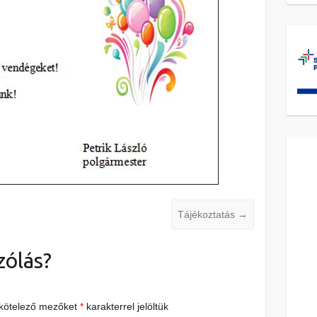
Tájékoztatás
→
zólás?
 kötelező mezőket
*
karakterrel jelöltük