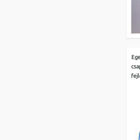
Ege
csa
fej