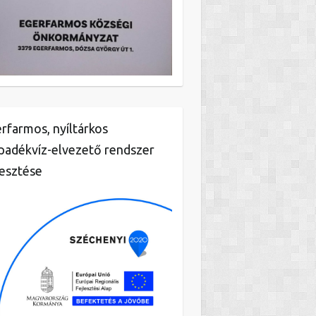
rfarmos, nyíltárkos
padékvíz-elvezető rendszer
lesztése