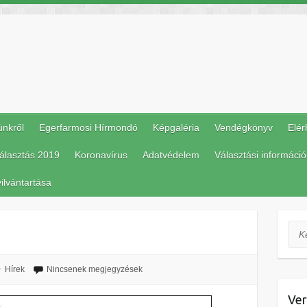
ünkről
Egerfarmosi Hírmondó
Képgaléria
Vendégkönyv
Elér
álasztás 2019
Koronavírus
Adatvédelem
Választási információ
ilvántartása
Ker
Hírek
Nincsenek megjegyzések
Ver