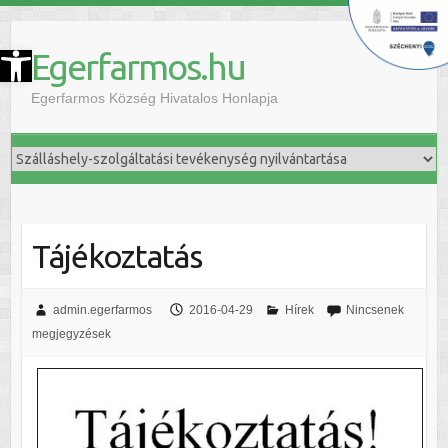
szköztár megnyitása
Egerfarmos.hu
Egerfarmos Község Hivatalos Honlapja
Tájékoztatás
admin.egerfarmos
2016-04-29
Hírek
Nincsenek
megjegyzések