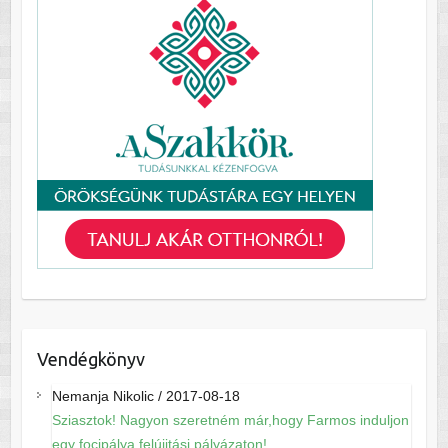
Vendégkönyv
Nemanja Nikolic
/
2017-08-18
Sziasztok! Nagyon szeretném már,hogy Farmos induljon
egy focipálya felújitási pályázaton!...