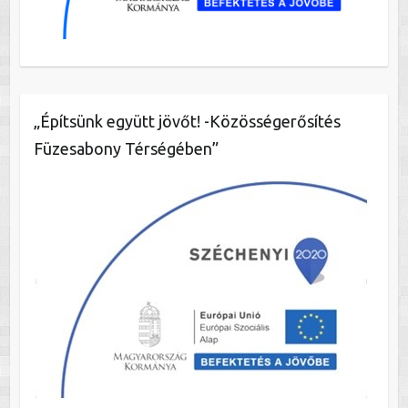
„Építsünk együtt jövőt! -Közösségerősítés
Füzesabony Térségében”