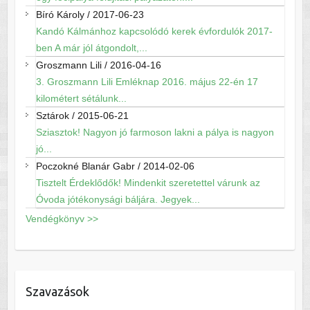
Bíró Károly
/
2017-06-23
Kandó Kálmánhoz kapcsolódó kerek évfordulók 2017-
ben A már jól átgondolt,...
Groszmann Lili
/
2016-04-16
3. Groszmann Lili Emléknap 2016. május 22-én 17
kilométert sétálunk...
Sztárok
/
2015-06-21
Sziasztok! Nagyon jó farmoson lakni a pálya is nagyon
jó...
Poczokné Blanár Gabr
/
2014-02-06
Tisztelt Érdeklődők! Mindenkit szeretettel várunk az
Óvoda jótékonysági báljára. Jegyek...
Vendégkönyv >>
Szavazások