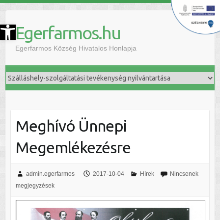
szköztár megnyitása
Egerfarmos.hu
Egerfarmos Község Hivatalos Honlapja
Meghívó Ünnepi
Megemlékezésre
admin.egerfarmos
2017-10-04
Hírek
Nincsenek
megjegyzések