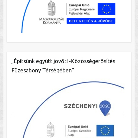
„Építsünk együtt jövőt! -Közösségerősítés
Füzesabony Térségében”