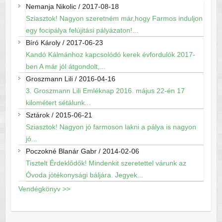
Nemanja Nikolic
/
2017-08-18
Sziasztok! Nagyon szeretném már,hogy Farmos induljon
egy focipálya felújitási pályázaton!...
Bíró Károly
/
2017-06-23
Kandó Kálmánhoz kapcsolódó kerek évfordulók 2017-
ben A már jól átgondolt,...
Groszmann Lili
/
2016-04-16
3. Groszmann Lili Emléknap 2016. május 22-én 17
kilométert sétálunk...
Sztárok
/
2015-06-21
Sziasztok! Nagyon jó farmoson lakni a pálya is nagyon
jó...
Poczokné Blanár Gabr
/
2014-02-06
Tisztelt Érdeklődők! Mindenkit szeretettel várunk az
Óvoda jótékonysági báljára. Jegyek...
Vendégkönyv >>