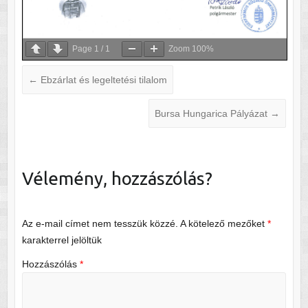
Page
1
/
1
Zoom
100%
←
Ebzárlat és legeltetési tilalom
Bursa Hungarica Pályázat
→
Vélemény, hozzászólás?
Az e-mail címet nem tesszük közzé.
A kötelező mezőket
*
karakterrel jelöltük
Hozzászólás
*