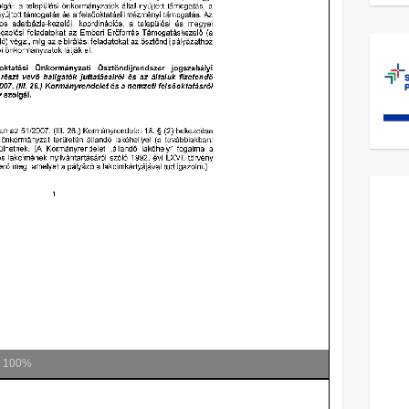
m
100%