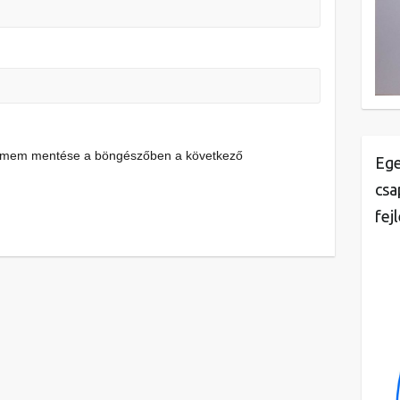
címem mentése a böngészőben a következő
Ege
csa
fej