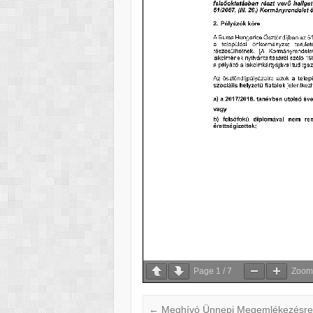
Page
1
/
7
Zoo
←
Meghívó Ünnepi Megemlékezésr