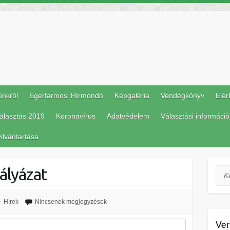
ünkről
Egerfarmosi Hírmondó
Képgaléria
Vendégkönyv
Elér
álasztás 2019
Koronavírus
Adatvédelem
Választási információ
ilvántartása
ályázat
Ker
Hírek
Nincsenek megjegyzések
Ver