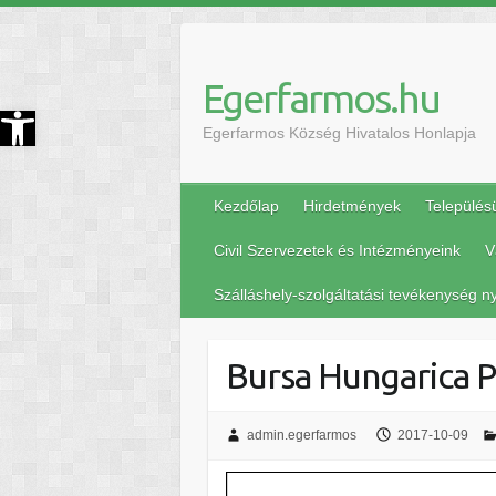
Egerfarmos.hu
szköztár megnyitása
Egerfarmos Község Hivatalos Honlapja
Kezdőlap
Hirdetmények
Település
Civil Szervezetek és Intézményeink
V
Szálláshely-szolgáltatási tevékenység ny
Bursa Hungarica P
admin.egerfarmos
2017-10-09