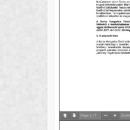
Page
1
/
7
Zoo