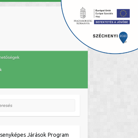
hetőségek
k
esés
senyképes Járások Program