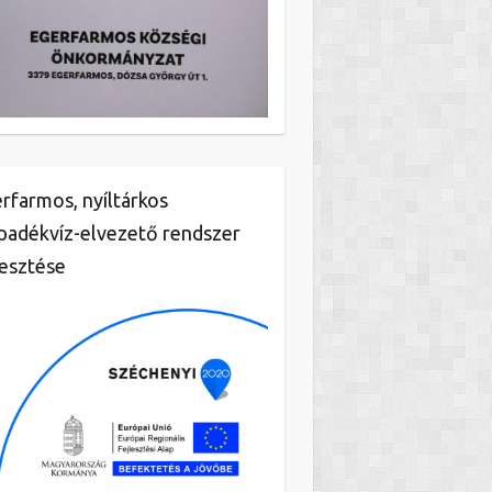
rfarmos, nyíltárkos
padékvíz-elvezető rendszer
lesztése