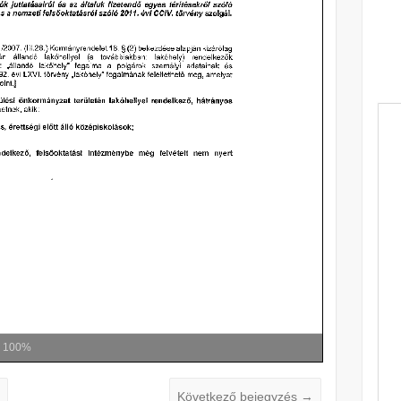
m
100%
e
Következő bejegyzés
→