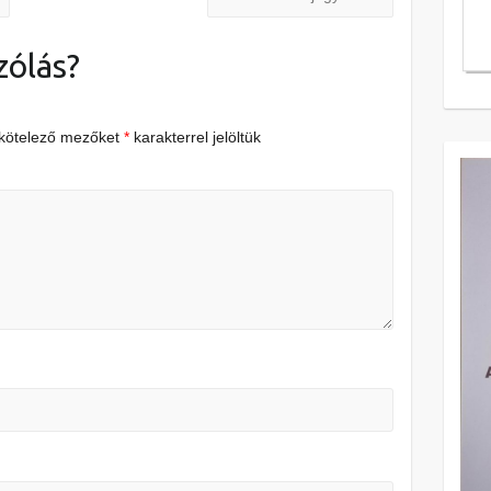
zólás?
 kötelező mezőket
*
karakterrel jelöltük