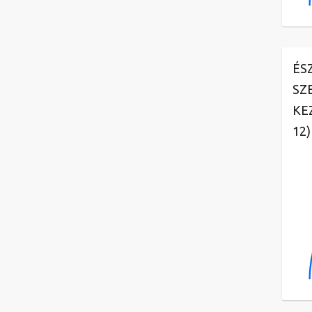
ÉS
SZ
KE
12)