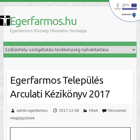
szköztár megnyitása
Egerfarmos.hu
Egerfarmos Község Hivatalos Honlapja
Egerfarmos Település
Arculati Kézikönyv 2017
admin.egerfarmos
2017-12-08
Hírek
Nincsenek
megjegyzések