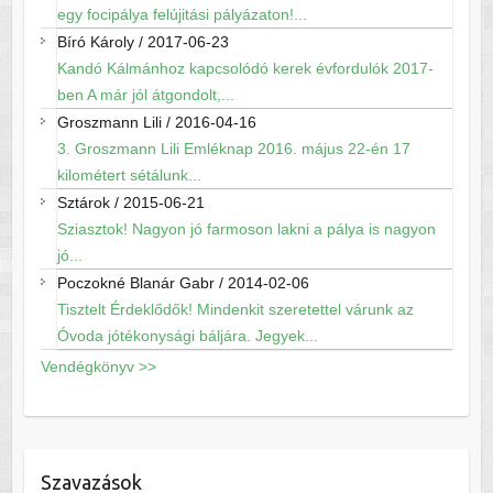
egy focipálya felújitási pályázaton!...
Bíró Károly
/
2017-06-23
Kandó Kálmánhoz kapcsolódó kerek évfordulók 2017-
ben A már jól átgondolt,...
Groszmann Lili
/
2016-04-16
3. Groszmann Lili Emléknap 2016. május 22-én 17
kilométert sétálunk...
Sztárok
/
2015-06-21
Sziasztok! Nagyon jó farmoson lakni a pálya is nagyon
jó...
Poczokné Blanár Gabr
/
2014-02-06
Tisztelt Érdeklődők! Mindenkit szeretettel várunk az
Óvoda jótékonysági báljára. Jegyek...
Vendégkönyv >>
Szavazások