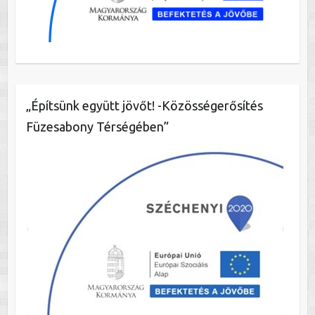
„Építsünk együtt jövőt! -Közösségerősítés
Füzesabony Térségében”