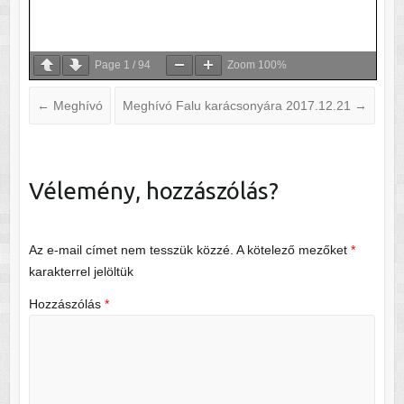
Page
1
/
94
Zoom
100%
←
Meghívó
Meghívó Falu karácsonyára 2017.12.21
→
Vélemény, hozzászólás?
Az e-mail címet nem tesszük közzé.
A kötelező mezőket
*
karakterrel jelöltük
Hozzászólás
*