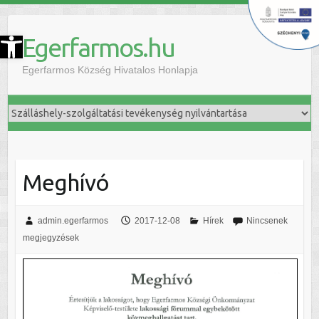
szköztár megnyitása
Egerfarmos.hu
Egerfarmos Község Hivatalos Honlapja
Meghívó
admin.egerfarmos
2017-12-08
Hírek
Nincsenek
megjegyzések