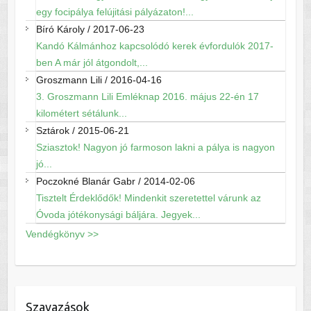
egy focipálya felújitási pályázaton!...
Bíró Károly
/
2017-06-23
Kandó Kálmánhoz kapcsolódó kerek évfordulók 2017-
ben A már jól átgondolt,...
Groszmann Lili
/
2016-04-16
3. Groszmann Lili Emléknap 2016. május 22-én 17
kilométert sétálunk...
Sztárok
/
2015-06-21
Sziasztok! Nagyon jó farmoson lakni a pálya is nagyon
jó...
Poczokné Blanár Gabr
/
2014-02-06
Tisztelt Érdeklődők! Mindenkit szeretettel várunk az
Óvoda jótékonysági báljára. Jegyek...
Vendégkönyv >>
Szavazások