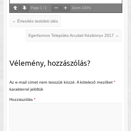
Page
1
/
2
Zoom
100%
←
Értesítés testületi ülés
Egerfarmos Település Arculati Kézikönyv 2017
→
Vélemény, hozzászólás?
Az e-mail címet nem tesszük közzé.
A kötelező mezőket
*
karakterrel jelöltük
Hozzászólás
*