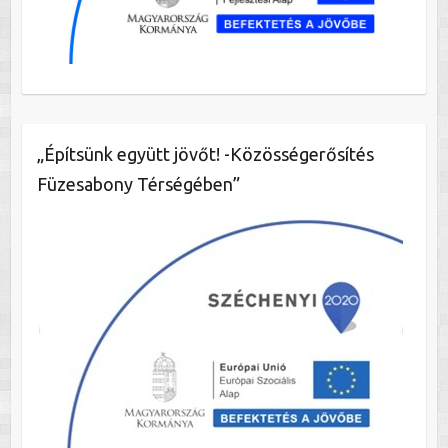
„Építsünk együtt jövőt! -Közösségerősítés
Füzesabony Térségében”