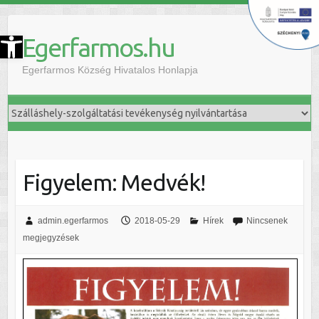
szköztár megnyitása
Egerfarmos.hu
Egerfarmos Község Hivatalos Honlapja
Figyelem: Medvék!
admin.egerfarmos
2018-05-29
Hírek
Nincsenek
megjegyzések