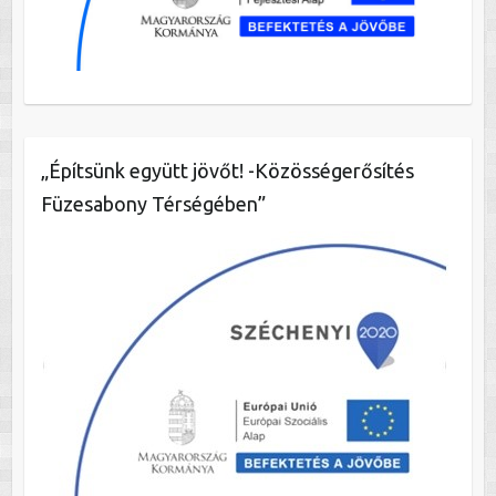
„Építsünk együtt jövőt! -Közösségerősítés
Füzesabony Térségében”