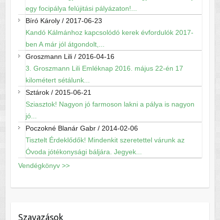
egy focipálya felújitási pályázaton!...
Bíró Károly
/
2017-06-23
Kandó Kálmánhoz kapcsolódó kerek évfordulók 2017-
ben A már jól átgondolt,...
Groszmann Lili
/
2016-04-16
3. Groszmann Lili Emléknap 2016. május 22-én 17
kilométert sétálunk...
Sztárok
/
2015-06-21
Sziasztok! Nagyon jó farmoson lakni a pálya is nagyon
jó...
Poczokné Blanár Gabr
/
2014-02-06
Tisztelt Érdeklődők! Mindenkit szeretettel várunk az
Óvoda jótékonysági báljára. Jegyek...
Vendégkönyv >>
Szavazások