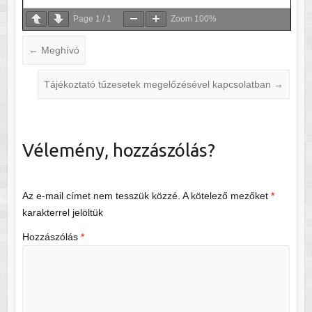
Page
1
/
1
Zoom
100%
←
Meghívó
Tájékoztató tűzesetek megelőzésével kapcsolatban
→
Vélemény, hozzászólás?
Az e-mail címet nem tesszük közzé.
A kötelező mezőket
*
karakterrel jelöltük
Hozzászólás
*