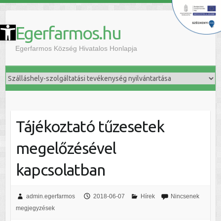
szköztár megnyitása
Egerfarmos.hu
Egerfarmos Község Hivatalos Honlapja
Tájékoztató tűzesetek
megelőzésével
kapcsolatban
admin.egerfarmos
2018-06-07
Hírek
Nincsenek
megjegyzések