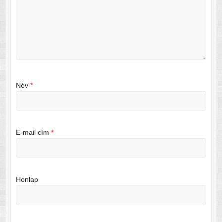
Név
*
E-mail cím
*
Honlap