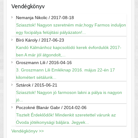
Vendégkönyv
Nemanja Nikolic
/
2017-08-18
Sziasztok! Nagyon szeretném már,hogy Farmos induljon
egy focipálya felújitási pályázaton!...
Bíró Károly
/
2017-06-23
Kandó Kálmánhoz kapcsolódó kerek évfordulók 2017-
ben A már jól átgondolt,...
Groszmann Lili
/
2016-04-16
3. Groszmann Lili Emléknap 2016. május 22-én 17
kilométert sétálunk...
Sztárok
/
2015-06-21
Sziasztok! Nagyon jó farmoson lakni a pálya is nagyon
jó...
Poczokné Blanár Gabr
/
2014-02-06
Tisztelt Érdeklődők! Mindenkit szeretettel várunk az
Óvoda jótékonysági báljára. Jegyek...
Vendégkönyv >>