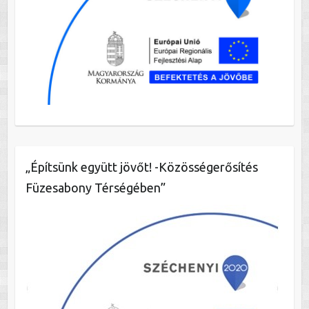
„Építsünk együtt jövőt! -Közösségerősítés
Füzesabony Térségében”