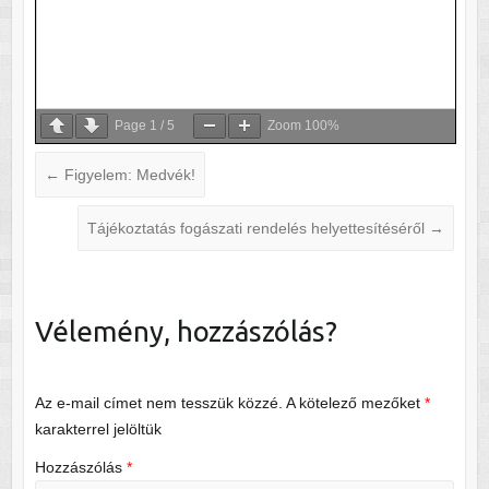
Page
1
/
5
Zoom
100%
←
Figyelem: Medvék!
Tájékoztatás fogászati rendelés helyettesítéséről
→
Vélemény, hozzászólás?
Az e-mail címet nem tesszük közzé.
A kötelező mezőket
*
karakterrel jelöltük
Hozzászólás
*