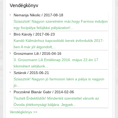
Vendégkönyv
Nemanja Nikolic
/
2017-08-18
Sziasztok! Nagyon szeretném már,hogy Farmos induljon
egy focipálya felújitási pályázaton!...
Bíró Károly
/
2017-06-23
Kandó Kálmánhoz kapcsolódó kerek évfordulók 2017-
ben A már jól átgondolt,...
Groszmann Lili
/
2016-04-16
3. Groszmann Lili Emléknap 2016. május 22-én 17
kilométert sétálunk...
Sztárok
/
2015-06-21
Sziasztok! Nagyon jó farmoson lakni a pálya is nagyon
jó...
Poczokné Blanár Gabr
/
2014-02-06
Tisztelt Érdeklődők! Mindenkit szeretettel várunk az
Óvoda jótékonysági báljára. Jegyek...
Vendégkönyv >>