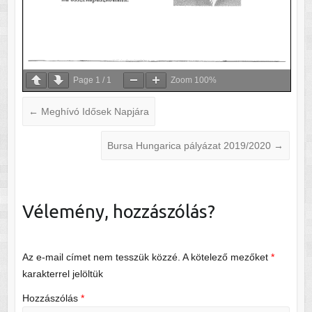
Page
1
/
1
Zoom
100%
←
Meghívó Idősek Napjára
Bursa Hungarica pályázat 2019/2020
→
Vélemény, hozzászólás?
Az e-mail címet nem tesszük közzé.
A kötelező mezőket
*
karakterrel jelöltük
Hozzászólás
*