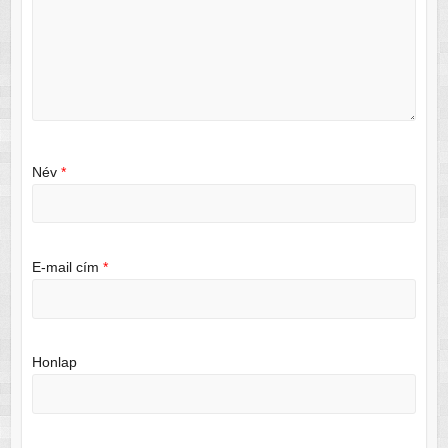
Név
*
E-mail cím
*
Honlap