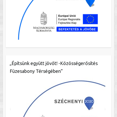
„Építsünk együtt jövőt! -Közösségerősítés
Füzesabony Térségében”