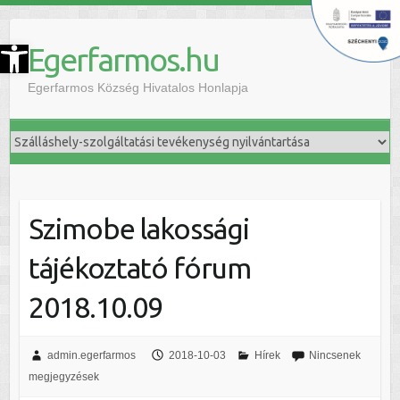
szköztár megnyitása
Egerfarmos.hu
Egerfarmos Község Hivatalos Honlapja
Szimobe lakossági
tájékoztató fórum
2018.10.09
admin.egerfarmos
2018-10-03
Hírek
Nincsenek
megjegyzések