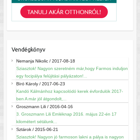
Vendégkönyv
Nemanja Nikolic
/
2017-08-18
Sziasztok! Nagyon szeretném már,hogy Farmos induljon
egy focipálya felújitási pályázaton!...
Bíró Károly
/
2017-06-23
Kandó Kálmánhoz kapcsolódó kerek évfordulók 2017-
ben A már jól átgondolt,...
Groszmann Lili
/
2016-04-16
3. Groszmann Lili Emléknap 2016. május 22-én 17
kilométert sétálunk...
Sztárok
/
2015-06-21
Sziasztok! Nagyon jó farmoson lakni a pálya is nagyon