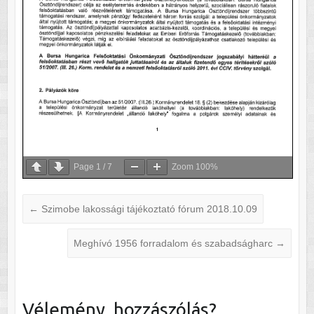
Page
1
/
7
Zoom
100%
←
Szimobe lakossági tájékoztató fórum 2018.10.09
Meghívó 1956 forradalom és szabadságharc
→
Vélemény, hozzászólás?