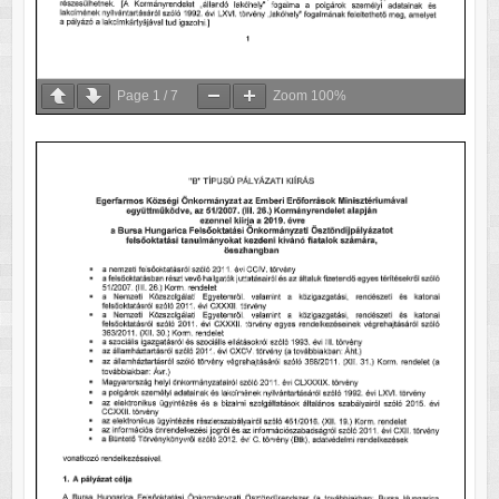
Page
1
/
7
Zoom
100%