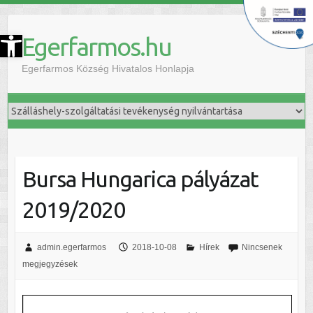
szköztár megnyitása
Egerfarmos.hu
Egerfarmos Község Hivatalos Honlapja
Bursa Hungarica pályázat
2019/2020
admin.egerfarmos
2018-10-08
Hírek
Nincsenek
megjegyzések