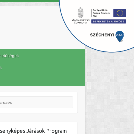
hetőségek
k
esés
senyképes Járások Program