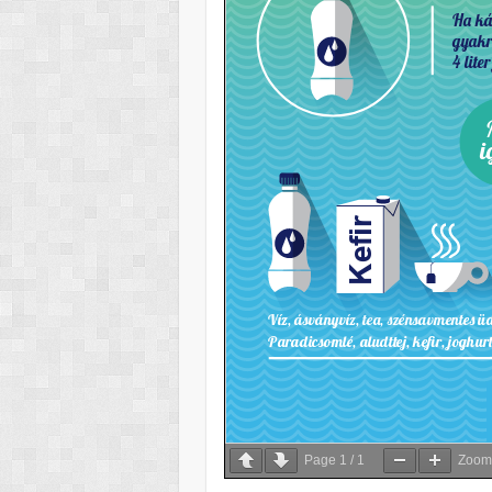
Page
1
/
1
Zoo