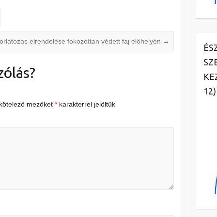
orlátozás elrendelése fokozottan védett faj élőhelyén
→
ÉS
SZ
zólás?
KE
12)
 kötelező mezőket
*
karakterrel jelöltük