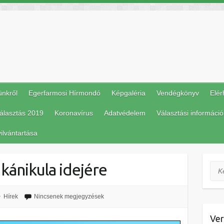
ünkről
Egerfarmosi Hírmondó
Képgaléria
Vendégkönyv
Elér
álasztás 2019
Koronavírus
Adatvédelem
Választási információ
ilvántartása
kánikula idejére
Ker
Hírek
Nincsenek megjegyzések
Ver