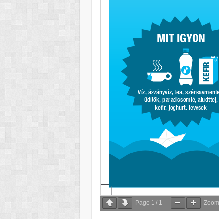
Page
1
/
1
Zoo