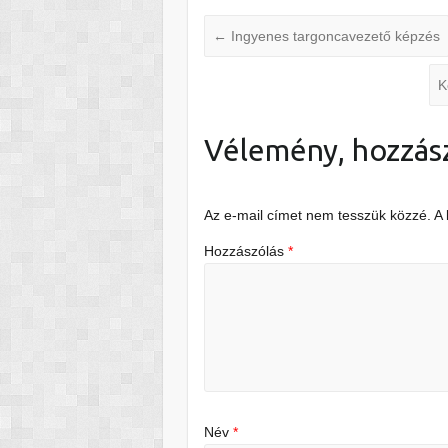
←
Ingyenes targoncavezető képzés
K
Vélemény, hozzás
Az e-mail címet nem tesszük közzé.
A
Hozzászólás
*
Név
*