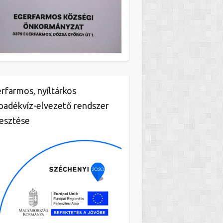
rfarmos, nyíltárkos
padékvíz-elvezető rendszer
lesztése