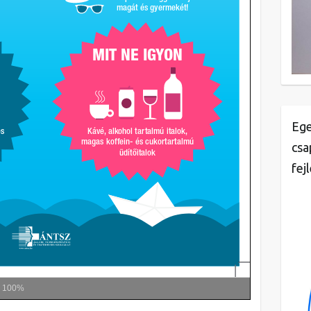
Ege
csa
fej
m
100%