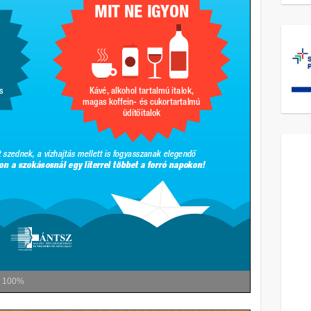
m
100%