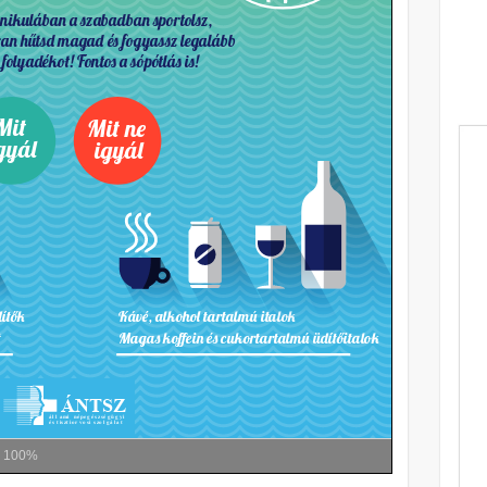
m
100%