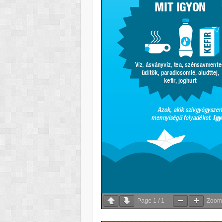
Page
1
/
1
Zoo