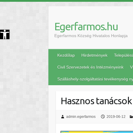
Egerfarmos.hu
szköztár megnyitása
Egerfarmos Község Hivatalos Honlapja
Kezdőlap
Hirdetmények
Település
Civil Szervezetek és Intézményeink
V
Szálláshely-szolgáltatási tevékenység ny
Hasznos tanácsok 
admin.egerfarmos
2019-06-12