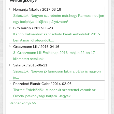
Nemanja Nikolic
/
2017-08-18
Sziasztok! Nagyon szeretném már,hogy Farmos induljon
egy focipálya felújitási pályázaton!...
Bíró Károly
/
2017-06-23
Kandó Kálmánhoz kapcsolódó kerek évfordulók 2017-
ben A már jól átgondolt,...
Groszmann Lili
/
2016-04-16
3. Groszmann Lili Emléknap 2016. május 22-én 17
kilométert sétálunk...
Sztárok
/
2015-06-21
Sziasztok! Nagyon jó farmoson lakni a pálya is nagyon
jó...
Poczokné Blanár Gabr
/
2014-02-06
Tisztelt Érdeklődők! Mindenkit szeretettel várunk az
Óvoda jótékonysági báljára. Jegyek...
Vendégkönyv >>