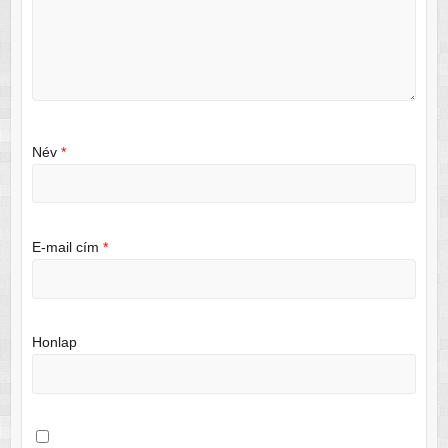
Név
*
E-mail cím
*
Honlap