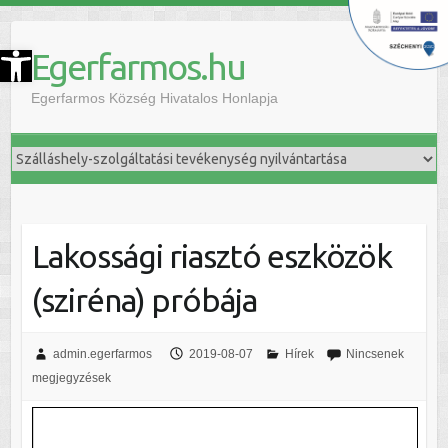
szköztár megnyitása
Egerfarmos.hu
Egerfarmos Község Hivatalos Honlapja
Lakossági riasztó eszközök
(sziréna) próbája
admin.egerfarmos
2019-08-07
Hírek
Nincsenek
megjegyzések