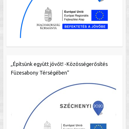
„Építsünk együtt jövőt! -Közösségerősítés
Füzesabony Térségében”