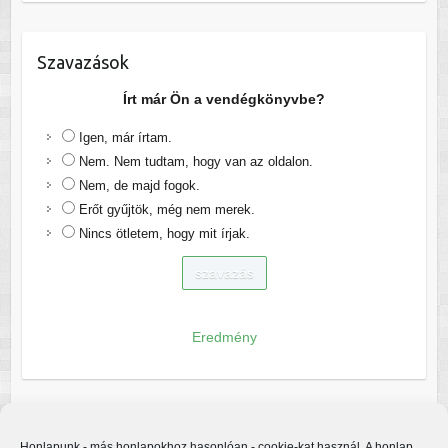
Szavazások
Írt már Ön a vendégkönyvbe?
Igen, már írtam.
Nem. Nem tudtam, hogy van az oldalon.
Nem, de majd fogok.
Erőt gyűjtök, még nem merek.
Nincs ötletem, hogy mit írjak.
Eredmény
Honlapunk - más honlapokhoz hasonlóan - cookie-kat használ. A honlap