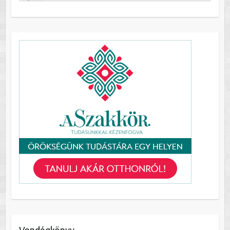
Vendégkönyv