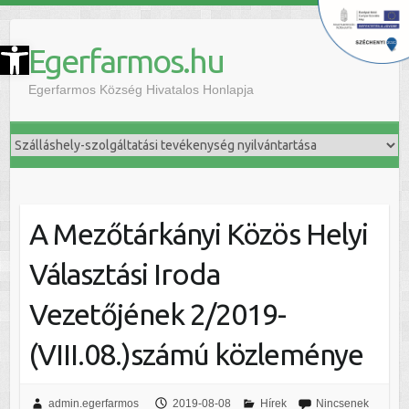
szköztár megnyitása
Egerfarmos.hu
Egerfarmos Község Hivatalos Honlapja
A Mezőtárkányi Közös Helyi
Választási Iroda
Vezetőjének 2/2019-
(VIII.08.)számú közleménye
admin.egerfarmos
2019-08-08
Hírek
Nincsenek