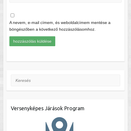
A nevem, e-mail címem, és weboldalcímem mentése a
böngészőben a következő hozzászólásomhoz.
Keresés
Versenyképes Járások Program