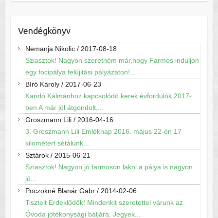
Vendégkönyv
Nemanja Nikolic
/
2017-08-18
Sziasztok! Nagyon szeretném már,hogy Farmos induljon
egy focipálya felújitási pályázaton!...
Bíró Károly
/
2017-06-23
Kandó Kálmánhoz kapcsolódó kerek évfordulók 2017-
ben A már jól átgondolt,...
Groszmann Lili
/
2016-04-16
3. Groszmann Lili Emléknap 2016. május 22-én 17
kilométert sétálunk...
Sztárok
/
2015-06-21
Sziasztok! Nagyon jó farmoson lakni a pálya is nagyon
jó...
Poczokné Blanár Gabr
/
2014-02-06
Tisztelt Érdeklődők! Mindenkit szeretettel várunk az
Óvoda jótékonysági báljára. Jegyek...