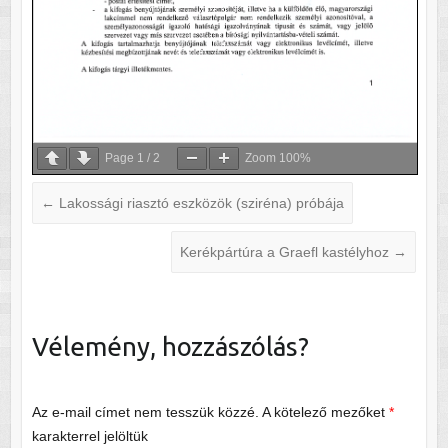
Page
1
/
2
Zoom
100%
←
Lakossági riasztó eszközök (sziréna) próbája
Kerékpártúra a Graefl kastélyhoz
→
Vélemény, hozzászólás?
Az e-mail címet nem tesszük közzé.
A kötelező mezőket
*
karakterrel jelöltük