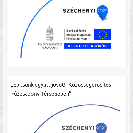
„Építsünk együtt jövőt! -Közösségerősítés
Füzesabony Térségében”