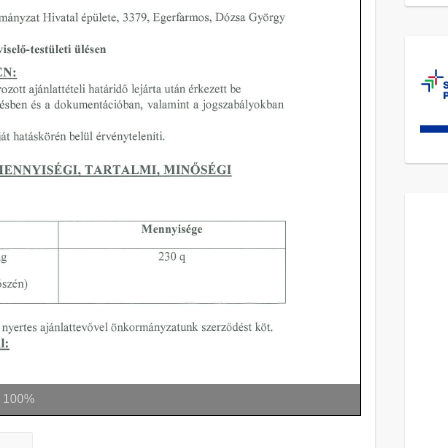
m
100%