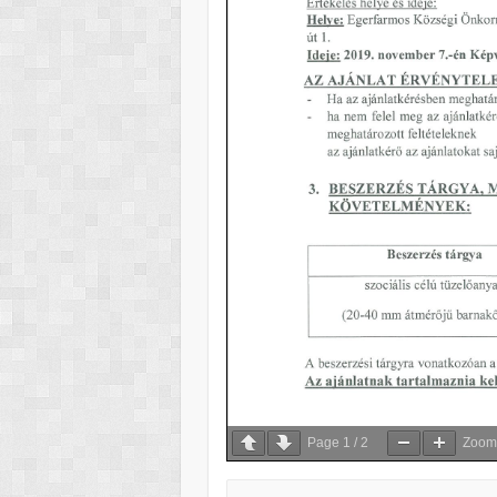
Page
1
/
2
Zoo