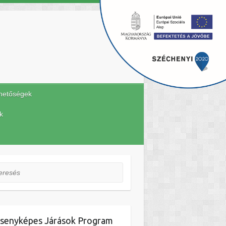
hetőségek
k
esés
senyképes Járások Program