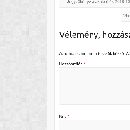
←
Jegyzőkönyv alakuló ülés 2019.10
Vis
Vélemény, hozzás
Az e-mail címet nem tesszük közzé.
A
Hozzászólás
*
Név
*