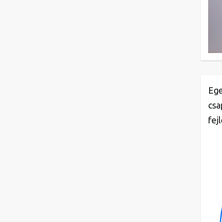
Ege
csa
fej