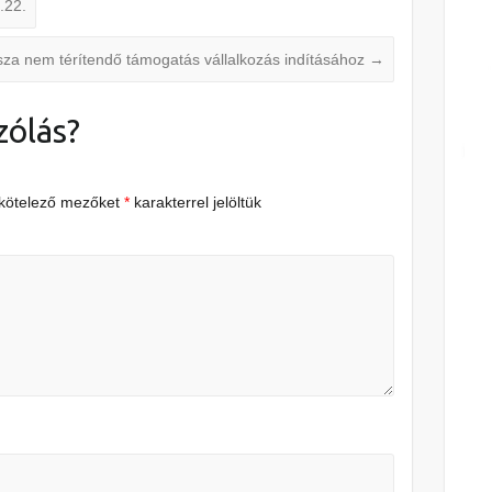
.22.
sza nem térítendő támogatás vállalkozás indításához
→
zólás?
 kötelező mezőket
*
karakterrel jelöltük