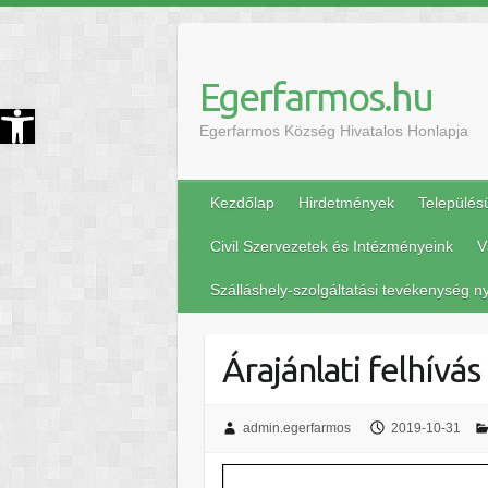
Egerfarmos.hu
szköztár megnyitása
Egerfarmos Község Hivatalos Honlapja
Kezdőlap
Hirdetmények
Település
Civil Szervezetek és Intézményeink
V
Szálláshely-szolgáltatási tevékenység ny
Árajánlati felhívás
admin.egerfarmos
2019-10-31