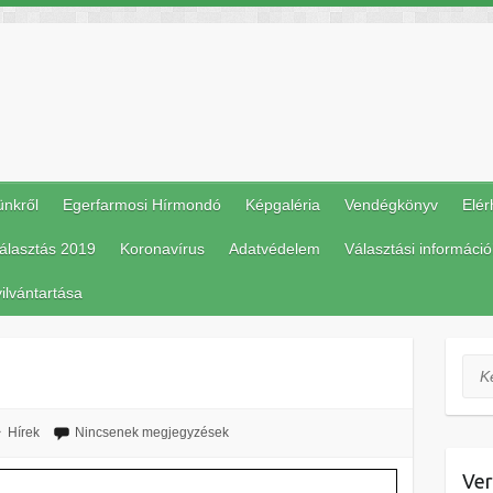
ünkről
Egerfarmosi Hírmondó
Képgaléria
Vendégkönyv
Elér
álasztás 2019
Koronavírus
Adatvédelem
Választási információ
ilvántartása
Ker
Hírek
Nincsenek megjegyzések
Ver