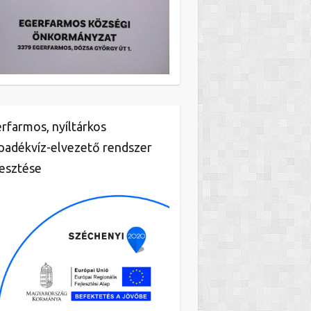
rfarmos, nyíltárkos
padékvíz-elvezető rendszer
lesztése