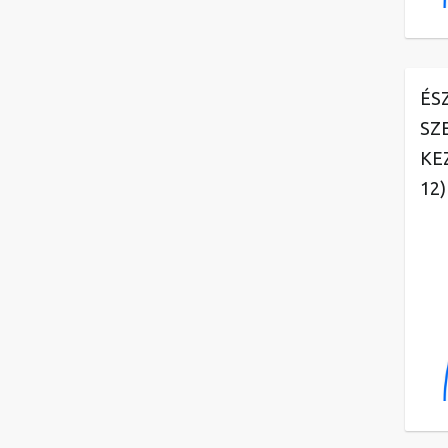
ÉS
SZ
KE
12)