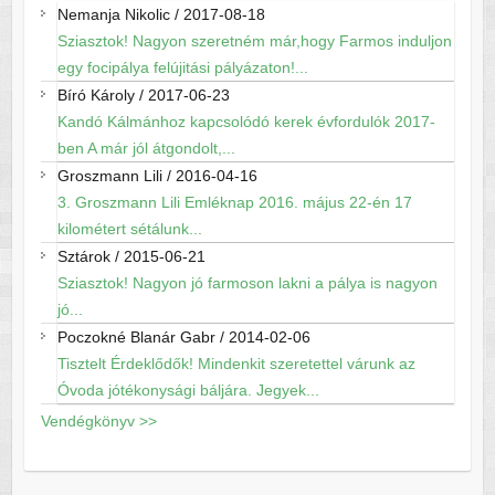
Nemanja Nikolic
/
2017-08-18
Sziasztok! Nagyon szeretném már,hogy Farmos induljon
egy focipálya felújitási pályázaton!...
Bíró Károly
/
2017-06-23
Kandó Kálmánhoz kapcsolódó kerek évfordulók 2017-
ben A már jól átgondolt,...
Groszmann Lili
/
2016-04-16
3. Groszmann Lili Emléknap 2016. május 22-én 17
kilométert sétálunk...
Sztárok
/
2015-06-21
Sziasztok! Nagyon jó farmoson lakni a pálya is nagyon
jó...
Poczokné Blanár Gabr
/
2014-02-06
Tisztelt Érdeklődők! Mindenkit szeretettel várunk az
Óvoda jótékonysági báljára. Jegyek...
Vendégkönyv >>