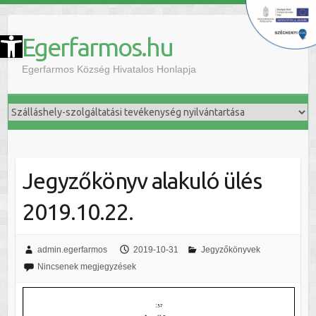
szköztár megnyitása
Egerfarmos.hu
Egerfarmos Község Hivatalos Honlapja
Jegyzőkönyv alakuló ülés
2019.10.22.
admin.egerfarmos
2019-10-31
Jegyzőkönyvek
Nincsenek megjegyzések