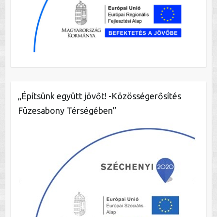
„Építsünk együtt jövőt! -Közösségerősítés
Füzesabony Térségében”