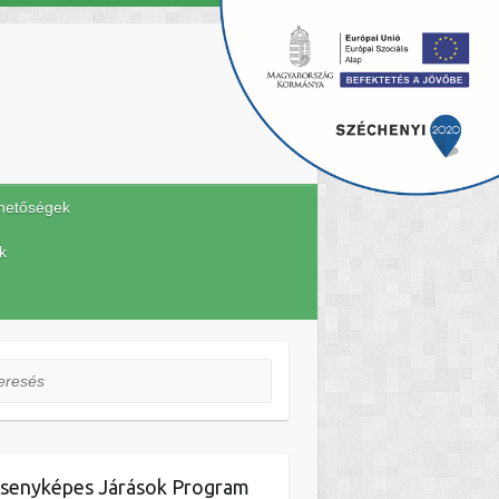
hetőségek
k
esés
senyképes Járások Program