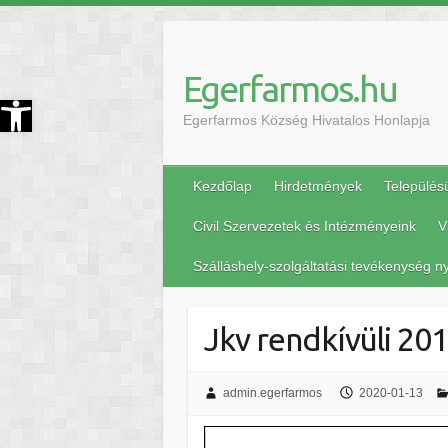
Egerfarmos.hu
szköztár megnyitása
Egerfarmos Község Hivatalos Honlapja
Kezdőlap
Hirdetmények
Település
Civil Szervezetek és Intézményeink
V
Szálláshely-szolgáltatási tevékenység ny
Jkv rendkívüli 20
admin.egerfarmos
2020-01-13