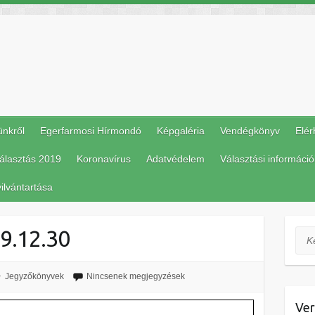
ünkről
Egerfarmosi Hírmondó
Képgaléria
Vendégkönyv
Elér
álasztás 2019
Koronavírus
Adatvédelem
Választási információ
ilvántartása
19.12.30
Ker
Jegyzőkönyvek
Nincsenek megjegyzések
Ver