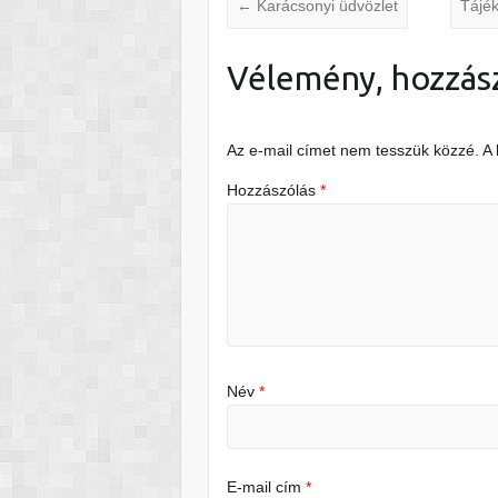
←
Karácsonyi üdvözlet
Tájék
Vélemény, hozzás
Az e-mail címet nem tesszük közzé.
A
Hozzászólás
*
Név
*
E-mail cím
*