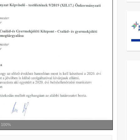
m
100%