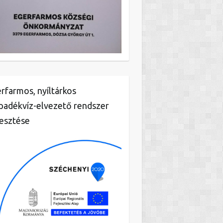
rfarmos, nyíltárkos
padékvíz-elvezető rendszer
lesztése