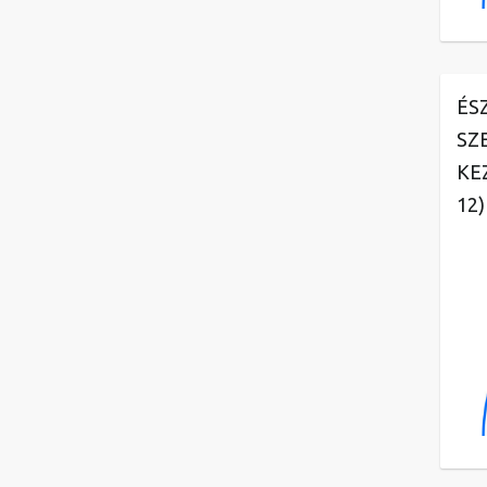
ÉS
SZ
KE
12)