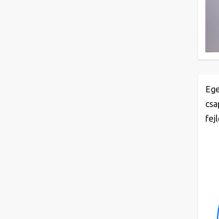
Ege
csa
fej