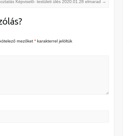
oztatás Képviselő- testületi ülés 2020.01.28 elmarad
→
zólás?
 kötelező mezőket
*
karakterrel jelöltük