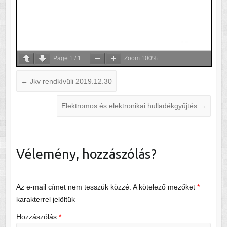
Page
1
/
1
Zoom
100%
←
Jkv rendkívüli 2019.12.30
Elektromos és elektronikai hulladékgyűjtés
→
Vélemény, hozzászólás?
Az e-mail címet nem tesszük közzé.
A kötelező mezőket
*
karakterrel jelöltük
Hozzászólás
*