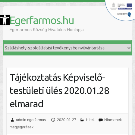
szköztár megnyitása
Egerfarmos.hu
Egerfarmos Község Hivatalos Honlapja
Tájékoztatás Képviselő-
testületi ülés 2020.01.28
elmarad
admin.egerfarmos
2020-01-27
Hírek
Nincsenek
megjegyzések