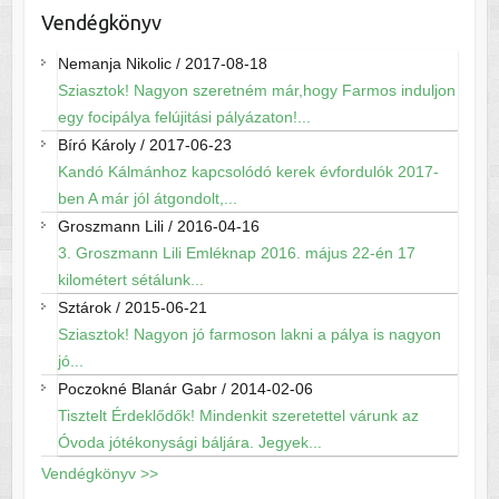
Vendégkönyv
Nemanja Nikolic
/
2017-08-18
Sziasztok! Nagyon szeretném már,hogy Farmos induljon
egy focipálya felújitási pályázaton!...
Bíró Károly
/
2017-06-23
Kandó Kálmánhoz kapcsolódó kerek évfordulók 2017-
ben A már jól átgondolt,...
Groszmann Lili
/
2016-04-16
3. Groszmann Lili Emléknap 2016. május 22-én 17
kilométert sétálunk...
Sztárok
/
2015-06-21
Sziasztok! Nagyon jó farmoson lakni a pálya is nagyon
jó...
Poczokné Blanár Gabr
/
2014-02-06
Tisztelt Érdeklődők! Mindenkit szeretettel várunk az
Óvoda jótékonysági báljára. Jegyek...
Vendégkönyv >>