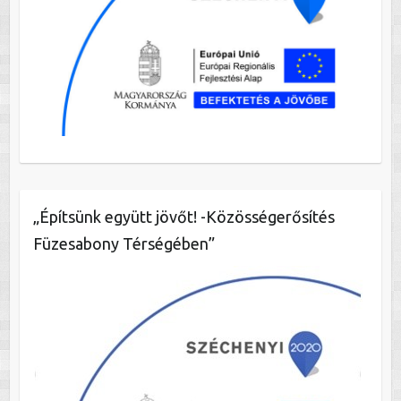
„Építsünk együtt jövőt! -Közösségerősítés
Füzesabony Térségében”