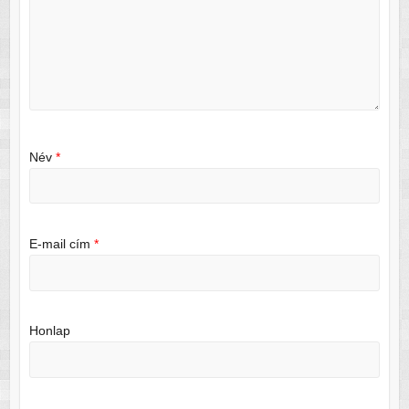
Név
*
E-mail cím
*
Honlap