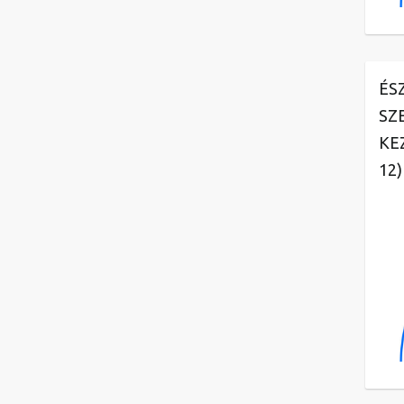
ÉS
SZ
KE
12)