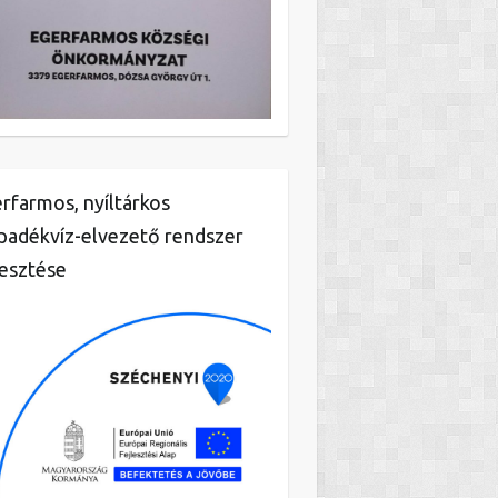
rfarmos, nyíltárkos
padékvíz-elvezető rendszer
lesztése