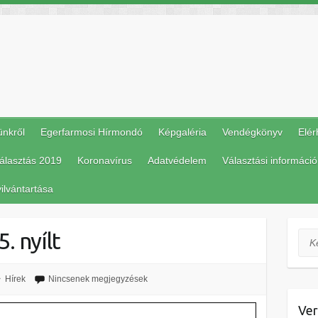
ünkről
Egerfarmosi Hírmondó
Képgaléria
Vendégkönyv
Elér
álasztás 2019
Koronavírus
Adatvédelem
Választási információ
ilvántartása
. nyílt
Ker
Hírek
Nincsenek megjegyzések
Ver