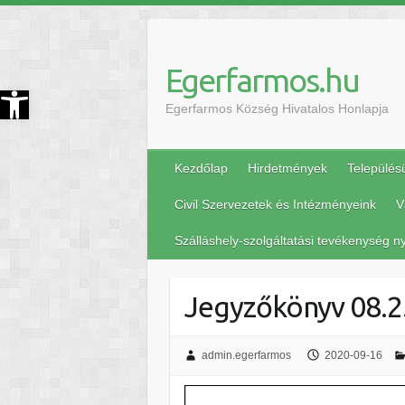
Egerfarmos.hu
szköztár megnyitása
Egerfarmos Község Hivatalos Honlapja
Kezdőlap
Hirdetmények
Település
Civil Szervezetek és Intézményeink
V
Szálláshely-szolgáltatási tevékenység ny
Jegyzőkönyv 08.25
admin.egerfarmos
2020-09-16