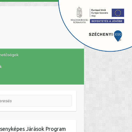
hetőségek
k
esés
senyképes Járások Program