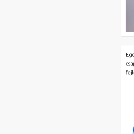
Ege
csa
fej