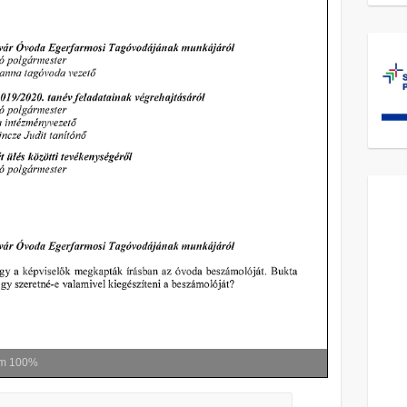
om
100%