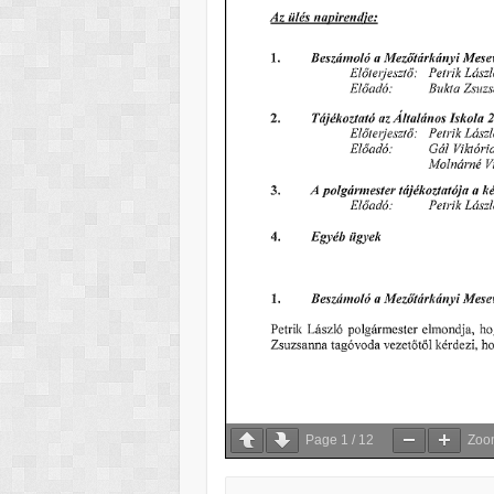
Page
1
/
12
Zo