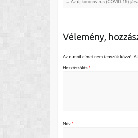
←
Az új koronavírus (COVID-19) járv
Vélemény, hozzás
Az e-mail címet nem tesszük közzé.
A
Hozzászólás
*
Név
*