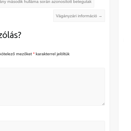
ány második hulláma során azonosított betegutak
Vágányzári információ
→
zólás?
 kötelező mezőket
*
karakterrel jelöltük