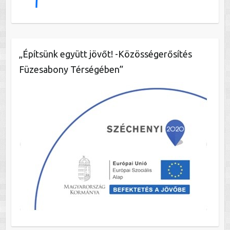
„Építsünk együtt jövőt! -Közösségerősítés
Füzesabony Térségében”