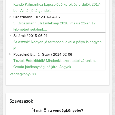
Kandó Kálmánhoz kapcsolódó kerek évfordulók 2017-
ben A már jól átgondolt,...
Groszmann Lili
/
2016-04-16
3. Groszmann Lili Emléknap 2016. május 22-én 17
kilométert sétálunk...
Sztárok
/
2015-06-21
Sziasztok! Nagyon jó farmoson lakni a pálya is nagyon
jó...
Poczokné Blanár Gabr
/
2014-02-06
Tisztelt Érdeklődők! Mindenkit szeretettel várunk az
Óvoda jótékonysági báljára. Jegyek...
Vendégkönyv >>
Szavazások
Írt már Ön a vendégkönyvbe?