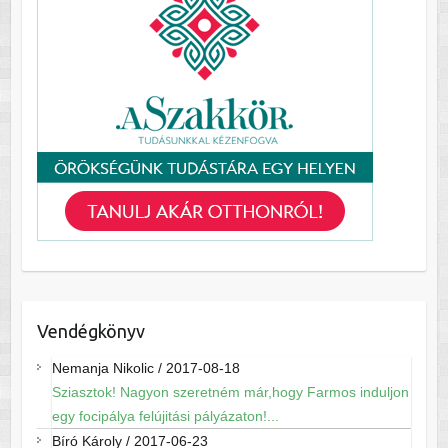
Vendégkönyv
Nemanja Nikolic
/
2017-08-18
Sziasztok! Nagyon szeretném már,hogy Farmos induljon
egy focipálya felújitási pályázaton!...
Bíró Károly
/
2017-06-23