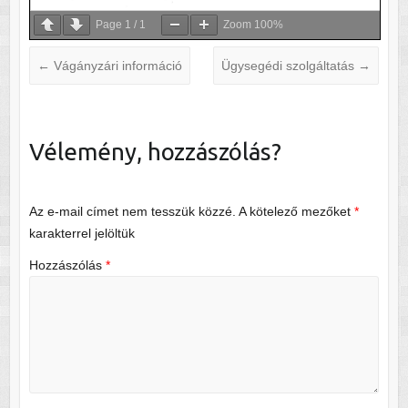
Page
1
/
1
Zoom
100%
←
Vágányzári információ
Ügysegédi szolgáltatás
→
Vélemény, hozzászólás?
Az e-mail címet nem tesszük közzé.
A kötelező mezőket
*
karakterrel jelöltük
Hozzászólás
*