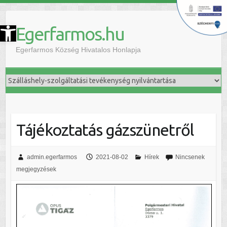
szköztár megnyitása
Egerfarmos.hu
Egerfarmos Község Hivatalos Honlapja
Tájékoztatás gázszünetről
admin.egerfarmos
2021-08-02
Hírek
Nincsenek
megjegyzések