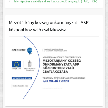
Helyi építési szabályzat és kapcsolódó anyagok (TAK, TKR)
Mezőtárkány község önkormányzata ASP
központhoz való csatlakozása