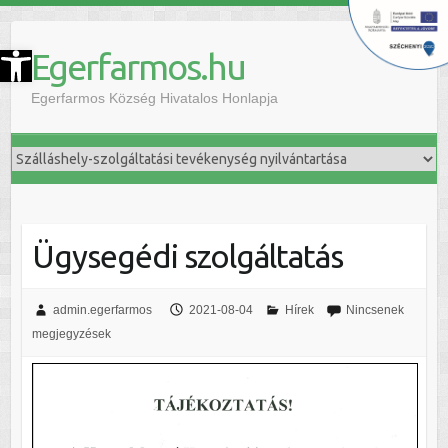
szköztár megnyitása
Egerfarmos.hu
Egerfarmos Község Hivatalos Honlapja
Ügysegédi szolgáltatás
admin.egerfarmos
2021-08-04
Hírek
Nincsenek
megjegyzések