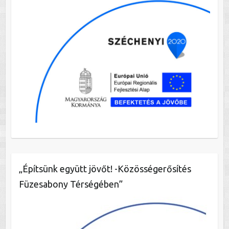
„Építsünk együtt jövőt! -Közösségerősítés
Füzesabony Térségében”