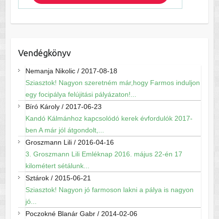
Vendégkönyv
Nemanja Nikolic
/
2017-08-18
Sziasztok! Nagyon szeretném már,hogy Farmos induljon
egy focipálya felújitási pályázaton!...
Bíró Károly
/
2017-06-23
Kandó Kálmánhoz kapcsolódó kerek évfordulók 2017-
ben A már jól átgondolt,...
Groszmann Lili
/
2016-04-16
3. Groszmann Lili Emléknap 2016. május 22-én 17
kilométert sétálunk...
Sztárok
/
2015-06-21
Sziasztok! Nagyon jó farmoson lakni a pálya is nagyon
jó...
Poczokné Blanár Gabr
/
2014-02-06