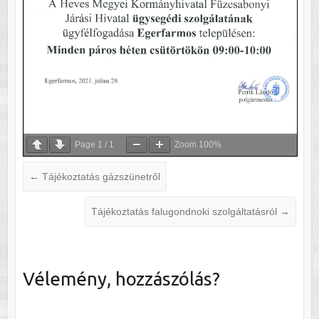
Page
1
/
1
Zoom
100%
←
Tájékoztatás gázszünetről
Tájékoztatás falugondnoki szolgáltatásról
→
Vélemény, hozzászólás?