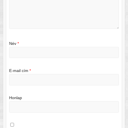
Név
*
E-mail cím
*
Honlap