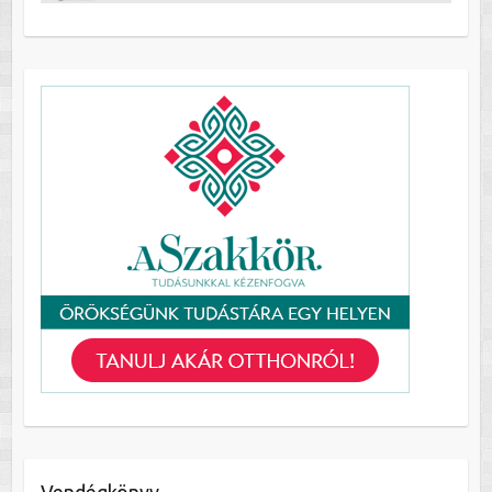
Vendégkönyv