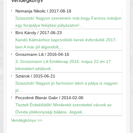
Nemanja Nikolic
/
2017-08-18
Sziasztok! Nagyon szeretném már,hogy Farmos induljon
egy focipálya felújitási pályázaton!...
Bíró Károly
/
2017-06-23
Kandó Kálmánhoz kapcsolódó kerek évfordulók 2017-
ben A már jól átgondolt,...
Groszmann Lili
/
2016-04-16
3. Groszmann Lili Emléknap 2016. május 22-én 17
kilométert sétálunk...
Sztárok
/
2015-06-21
Sziasztok! Nagyon jó farmoson lakni a pálya is nagyon
jó...
Poczokné Blanár Gabr
/
2014-02-06
Tisztelt Érdeklődők! Mindenkit szeretettel várunk az
Óvoda jótékonysági báljára. Jegyek...
Vendégkönyv >>