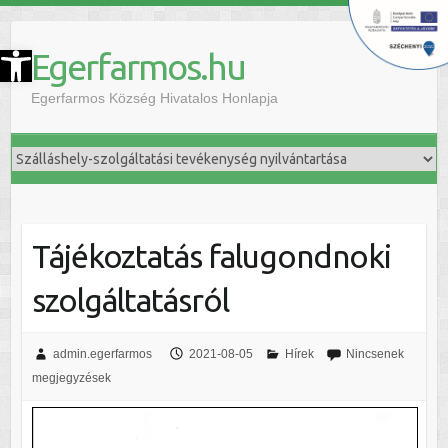
szköztár megnyitása
Egerfarmos.hu
Egerfarmos Község Hivatalos Honlapja
Tájékoztatás falugondnoki
szolgáltatásról
admin.egerfarmos
2021-08-05
Hírek
Nincsenek
megjegyzések