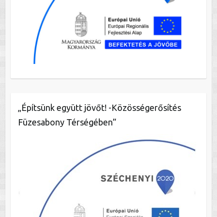
„Építsünk együtt jövőt! -Közösségerősítés
Füzesabony Térségében”