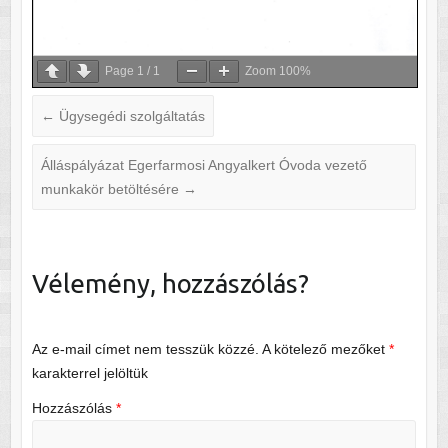
Page
1
/
1
Zoom
100%
←
Ügysegédi szolgáltatás
Álláspályázat Egerfarmosi Angyalkert Óvoda vezető
munkakör betöltésére
→
Vélemény, hozzászólás?
Az e-mail címet nem tesszük közzé.
A kötelező mezőket
*
karakterrel jelöltük
Hozzászólás
*