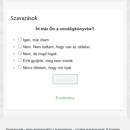
Szavazások
Írt már Ön a vendégkönyvbe?
Igen, már írtam.
Nem. Nem tudtam, hogy van az oldalon.
Nem, de majd fogok.
Erőt gyűjtök, még nem merek.
Nincs ötletem, hogy mit írjak.
Eredmény
Honlapunk - más honlapokhoz hasonlóan - cookie-kat használ. A honlap