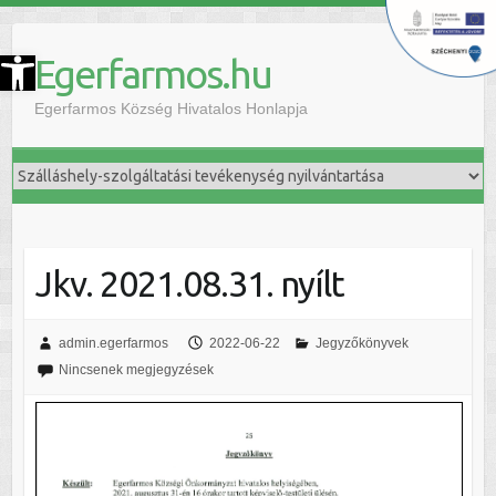
szköztár megnyitása
Egerfarmos.hu
Egerfarmos Község Hivatalos Honlapja
Jkv. 2021.08.31. nyílt
admin.egerfarmos
2022-06-22
Jegyzőkönyvek
Nincsenek megjegyzések