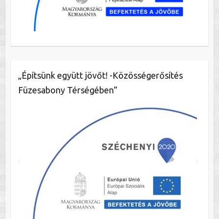
„Építsünk együtt jövőt! -Közösségerősítés
Füzesabony Térségében”