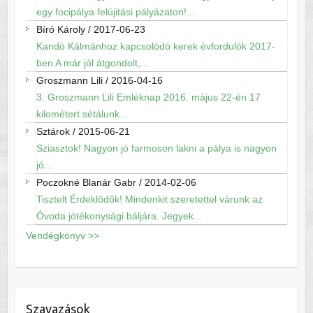
egy focipálya felújitási pályázaton!...
Bíró Károly
/
2017-06-23
Kandó Kálmánhoz kapcsolódó kerek évfordulók 2017-
ben A már jól átgondolt,...
Groszmann Lili
/
2016-04-16
3. Groszmann Lili Emléknap 2016. május 22-én 17
kilométert sétálunk...
Sztárok
/
2015-06-21
Sziasztok! Nagyon jó farmoson lakni a pálya is nagyon
jó...
Poczokné Blanár Gabr
/
2014-02-06
Tisztelt Érdeklődők! Mindenkit szeretettel várunk az
Óvoda jótékonysági báljára. Jegyek...
Vendégkönyv >>
Szavazások