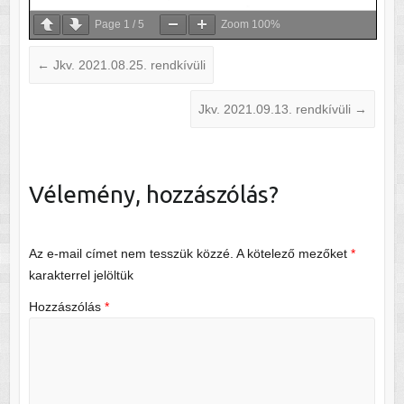
Page
1
/
5
Zoom
100%
←
Jkv. 2021.08.25. rendkívüli
Jkv. 2021.09.13. rendkívüli
→
Vélemény, hozzászólás?
Az e-mail címet nem tesszük közzé.
A kötelező mezőket
*
karakterrel jelöltük
Hozzászólás
*