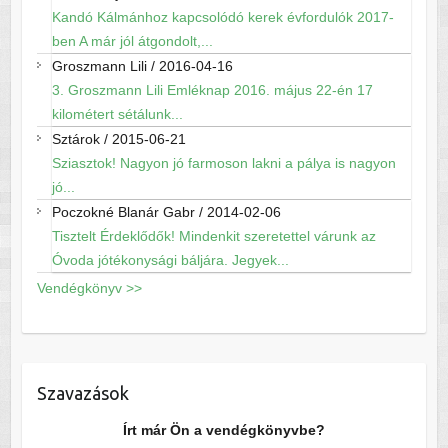
Kandó Kálmánhoz kapcsolódó kerek évfordulók 2017-
ben A már jól átgondolt,...
Groszmann Lili
/
2016-04-16
3. Groszmann Lili Emléknap 2016. május 22-én 17
kilométert sétálunk...
Sztárok
/
2015-06-21
Sziasztok! Nagyon jó farmoson lakni a pálya is nagyon
jó...
Poczokné Blanár Gabr
/
2014-02-06
Tisztelt Érdeklődők! Mindenkit szeretettel várunk az
Óvoda jótékonysági báljára. Jegyek...
Vendégkönyv >>
Szavazások
Írt már Ön a vendégkönyvbe?