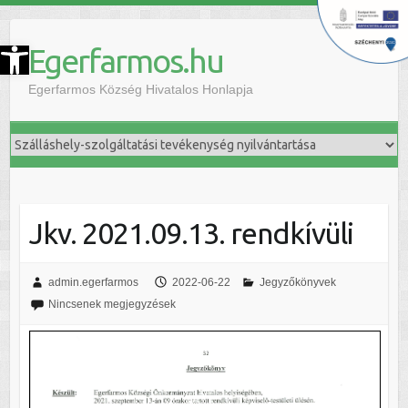
szköztár megnyitása
Egerfarmos.hu
Egerfarmos Község Hivatalos Honlapja
Jkv. 2021.09.13. rendkívüli
admin.egerfarmos
2022-06-22
Jegyzőkönyvek
Nincsenek megjegyzések