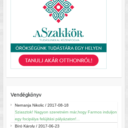
Vendégkönyv
Nemanja Nikolic
/
2017-08-18
Sziasztok! Nagyon szeretném már,hogy Farmos induljon
egy focipálya felújitási pályázaton!...
Bíró Károly
/
2017-06-23