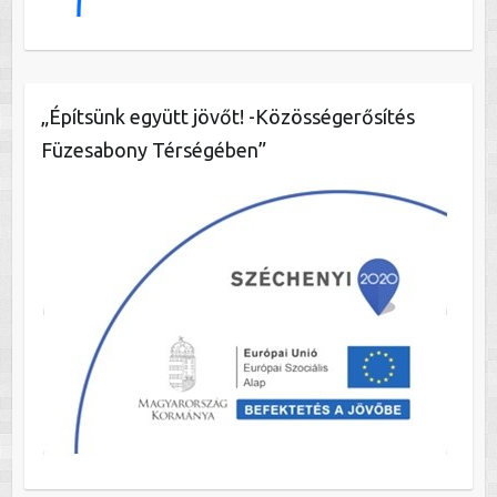
„Építsünk együtt jövőt! -Közösségerősítés
Füzesabony Térségében”