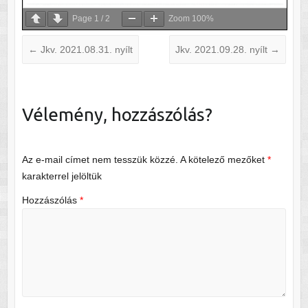
Page
1
/
2
Zoom
100%
←
Jkv. 2021.08.31. nyílt
Jkv. 2021.09.28. nyílt
→
Vélemény, hozzászólás?
Az e-mail címet nem tesszük közzé.
A kötelező mezőket
*
karakterrel jelöltük
Hozzászólás
*