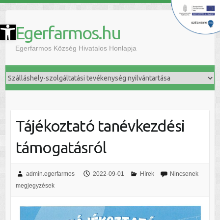
szköztár megnyitása
Egerfarmos.hu
Egerfarmos Község Hivatalos Honlapja
Tájékoztató tanévkezdési
támogatásról
admin.egerfarmos
2022-09-01
Hírek
Nincsenek
megjegyzések