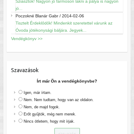
Sziasztok! Nagyon jó farmoson lakni a pálya is nagyon
jó...
Poczokné Blanár Gabr
/
2014-02-06
Tisztelt Érdeklődők! Mindenkit szeretettel várunk az
Óvoda jótékonysági báljára. Jegyek...
Vendégkönyv >>
Szavazások
Írt már Ön a vendégkönyvbe?
Igen, már írtam.
Nem. Nem tudtam, hogy van az oldalon.
Nem, de majd fogok.
Erőt gyűjtök, még nem merek.
Nincs ötletem, hogy mit írjak.