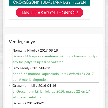
Vendégkönyv
Nemanja Nikolic
/
2017-08-18
Sziasztok! Nagyon szeretném már,hogy Farmos induljon
egy focipálya felújitási pályázaton!...
Bíró Károly
/
2017-06-23
Kandó Kálmánhoz kapcsolódó kerek évfordulók 2017-
ben A már jól átgondolt,...
Groszmann Lili
/
2016-04-16
3. Groszmann Lili Emléknap 2016. május 22-én 17
kilométert sétálunk...
Sztárok
/
2015-06-21