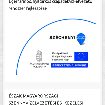
Egerfarmos, nyíltárkos csapadékvíz-elvezető
rendszer fejlesztése
ÉSZAK-MAGYARORSZÁGI
SZENNYVÍZELVEZETÉSI ÉS -KEZELÉSI