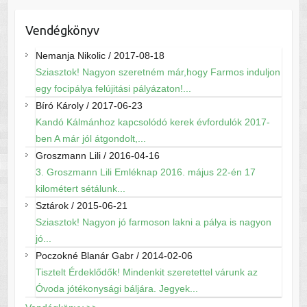
Vendégkönyv
Nemanja Nikolic
/
2017-08-18
Sziasztok! Nagyon szeretném már,hogy Farmos induljon
egy focipálya felújitási pályázaton!...
Bíró Károly
/
2017-06-23
Kandó Kálmánhoz kapcsolódó kerek évfordulók 2017-
ben A már jól átgondolt,...
Groszmann Lili
/
2016-04-16
3. Groszmann Lili Emléknap 2016. május 22-én 17
kilométert sétálunk...
Sztárok
/
2015-06-21
Sziasztok! Nagyon jó farmoson lakni a pálya is nagyon
jó...
Poczokné Blanár Gabr
/
2014-02-06
Tisztelt Érdeklődők! Mindenkit szeretettel várunk az
Óvoda jótékonysági báljára. Jegyek...