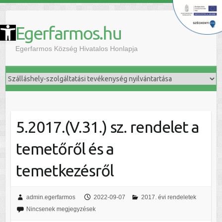
szköztár megnyitása
Egerfarmos.hu
Egerfarmos Község Hivatalos Honlapja
5.2017.(V.31.) sz. rendelet a
temetőről és a
temetkezésről
admin.egerfarmos
2022-09-07
2017. évi rendeletek
Nincsenek megjegyzések