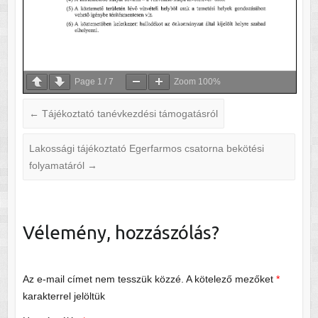
Page
1
/
7
Zoom
100%
←
Tájékoztató tanévkezdési támogatásról
Lakossági tájékoztató Egerfarmos csatorna bekötési
folyamatáról
→
Vélemény, hozzászólás?
Az e-mail címet nem tesszük közzé.
A kötelező mezőket
*
karakterrel jelöltük