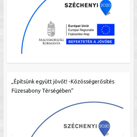
„Építsünk együtt jövőt! -Közösségerősítés
Füzesabony Térségében”