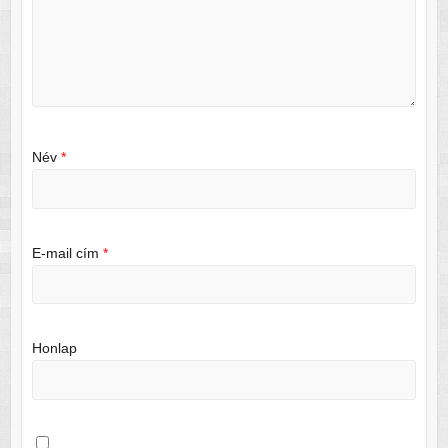
Név
*
E-mail cím
*
Honlap