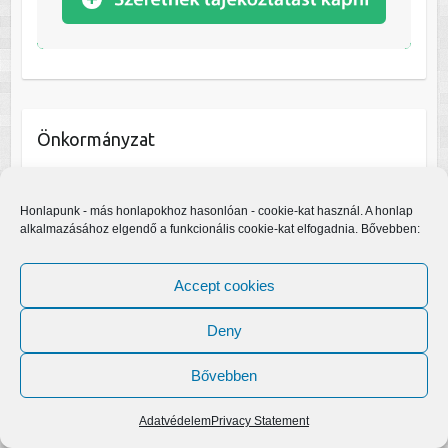
Önkormányzat
Álláshirdetések
Közadatkereső
Honlapunk - más honlapokhoz hasonlóan - cookie-kat használ. A honlap
Közérdekű adatok
alkalmazásához elgendő a funkcionális cookie-kat elfogadnia. Bővebben:
Községháza
Képviselő testület
Accept cookies
Önkormányzati rendeletek
2017. évi rendeletek
Deny
2017. évi munkaterv
2015. évi rendeletek
Bővebben
2014. évi rendeletek
2013. évi rendeletek
Adatvédelem
Privacy Statement
2012. évi rendeletek