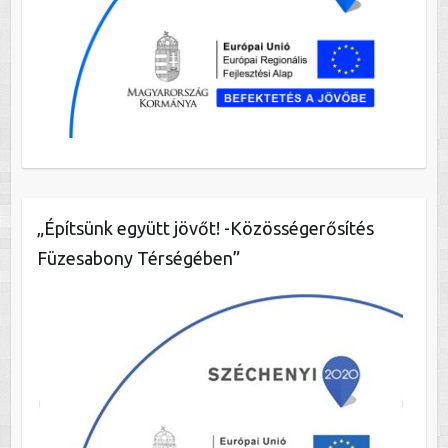
„Építsünk együtt jövőt! -Közösségerősítés
Füzesabony Térségében”