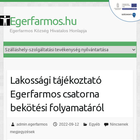
szköztár megnyitása
Egerfarmos.hu
Egerfarmos Község Hivatalos Honlapja
Lakossági tájékoztató
Egerfarmos csatorna
bekötési folyamatáról
admin.egerfarmos
2022-09-12
Egyéb
Nincsenek
megjegyzések