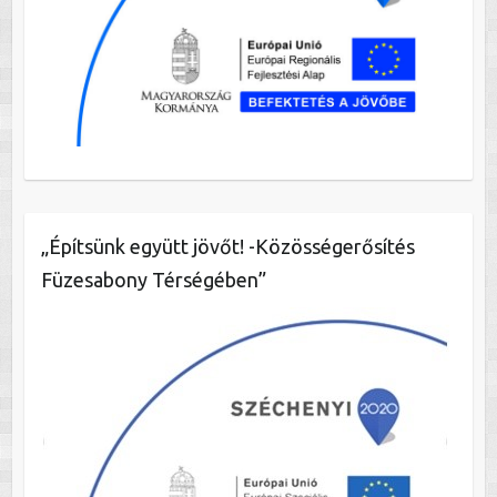
„Építsünk együtt jövőt! -Közösségerősítés
Füzesabony Térségében”