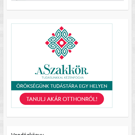
Vendégkönyv