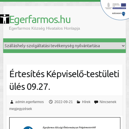
szköztár megnyitása
Egerfarmos.hu
Egerfarmos Község Hivatalos Honlapja
Értesítés Képviselő-testületi
ülés 09.27.
admin.egerfarmos
2022-09-21
Hírek
Nincsenek
megjegyzések