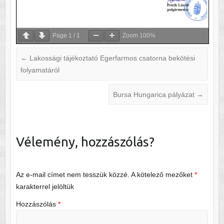
Page
1
/
1
Zoom
100%
←
Lakossági tájékoztató Egerfarmos csatorna bekötési
folyamatáról
Bursa Hungarica pályázat
→
Vélemény, hozzászólás?
Az e-mail címet nem tesszük közzé.
A kötelező mezőket
*
karakterrel jelöltük
Hozzászólás
*