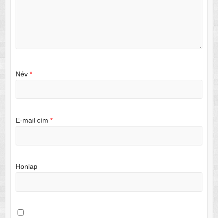
Név
*
E-mail cím
*
Honlap