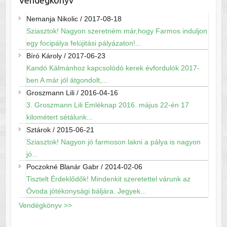
Nemanja Nikolic
/
2017-08-18
Sziasztok! Nagyon szeretném már,hogy Farmos induljon
egy focipálya felújitási pályázaton!...
Bíró Károly
/
2017-06-23
Kandó Kálmánhoz kapcsolódó kerek évfordulók 2017-
ben A már jól átgondolt,...
Groszmann Lili
/
2016-04-16
3. Groszmann Lili Emléknap 2016. május 22-én 17
kilométert sétálunk...
Sztárok
/
2015-06-21
Sziasztok! Nagyon jó farmoson lakni a pálya is nagyon
jó...
Poczokné Blanár Gabr
/
2014-02-06
Tisztelt Érdeklődők! Mindenkit szeretettel várunk az
Óvoda jótékonysági báljára. Jegyek...
Vendégkönyv >>