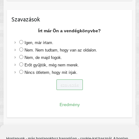
Szavazások
Írt már Ön a vendégkönyvbe?
Igen, már írtam.
Nem. Nem tudtam, hogy van az oldalon.
Nem, de majd fogok.
Erőt gyűjtök, még nem merek.
Nincs ötletem, hogy mit írjak.
Eredmény
Honlapunk - más honlapokhoz hasonlóan - cookie-kat használ. A honlap