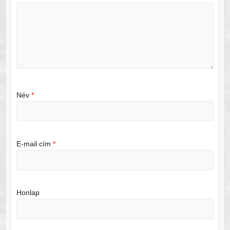
Név
*
E-mail cím
*
Honlap