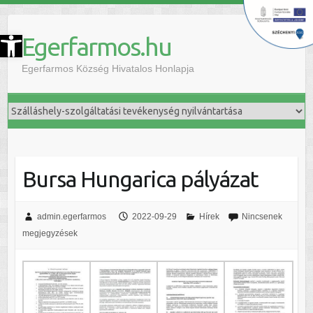
szköztár megnyitása
Egerfarmos.hu
Egerfarmos Község Hivatalos Honlapja
Bursa Hungarica pályázat
admin.egerfarmos
2022-09-29
Hírek
Nincsenek
megjegyzések