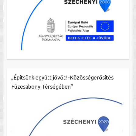
„Építsünk együtt jövőt! -Közösségerősítés
Füzesabony Térségében”