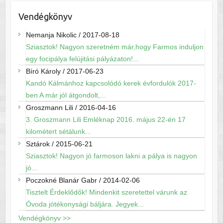
Vendégkönyv
Nemanja Nikolic
/
2017-08-18
Sziasztok! Nagyon szeretném már,hogy Farmos induljon
egy focipálya felújitási pályázaton!...
Bíró Károly
/
2017-06-23
Kandó Kálmánhoz kapcsolódó kerek évfordulók 2017-
ben A már jól átgondolt,...
Groszmann Lili
/
2016-04-16
3. Groszmann Lili Emléknap 2016. május 22-én 17
kilométert sétálunk...
Sztárok
/
2015-06-21
Sziasztok! Nagyon jó farmoson lakni a pálya is nagyon
jó...
Poczokné Blanár Gabr
/
2014-02-06
Tisztelt Érdeklődők! Mindenkit szeretettel várunk az
Óvoda jótékonysági báljára. Jegyek...
Vendégkönyv >>