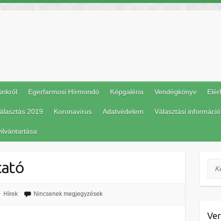
ünkről
Egerfarmosi Hírmondó
Képgaléria
Vendégkönyv
Elér
álasztás 2019
Koronavírus
Adatvédelem
Választási információ
ilvántartása
tató
Ker
Hírek
Nincsenek megjegyzések
Ver