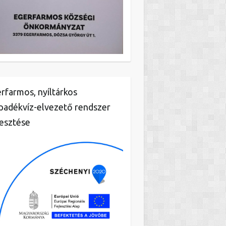
rfarmos, nyíltárkos
padékvíz-elvezető rendszer
lesztése