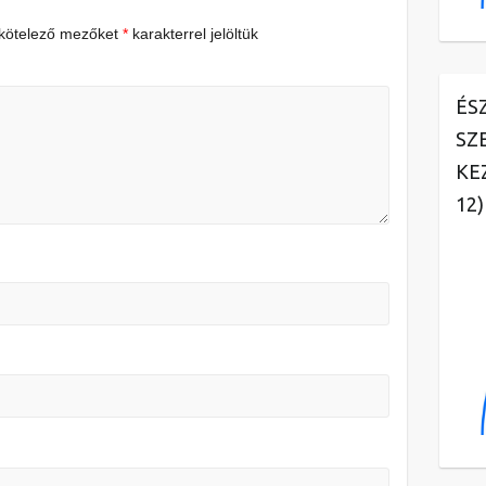
 kötelező mezőket
*
karakterrel jelöltük
ÉS
SZ
KE
12)