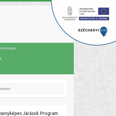
hetőségek
k
esés
senyképes Járások Program