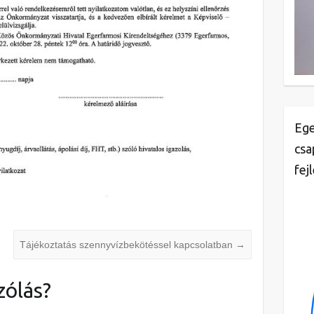
Ege
csa
fej
Tájékoztatás szennyvízbekötéssel kapcsolatban
→
zólás?