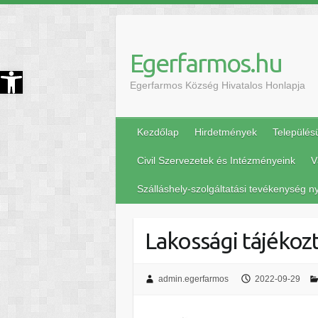
Egerfarmos.hu
szköztár megnyitása
Egerfarmos Község Hivatalos Honlapja
Kezdőlap
Hirdetmények
Település
Civil Szervezetek és Intézményeink
V
Szálláshely-szolgáltatási tevékenység ny
Lakossági tájékoz
admin.egerfarmos
2022-09-29