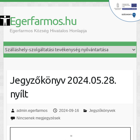
szköztár megnyitása
Egerfarmos.hu
Egerfarmos Község Hivatalos Honlapja
Jegyzőkönyv 2024.05.28.
nyílt
admin.egerfarmos
2024-09-16
Jegyzőkönyvek
Nincsenek megjegyzések