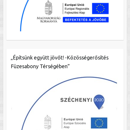
„Építsünk együtt jövőt! -Közösségerősítés
Füzesabony Térségében”