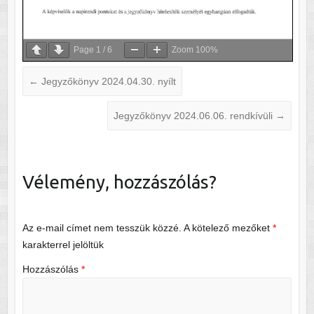
Page
1
/
6
Zoom
100%
←
Jegyzőkönyv 2024.04.30. nyílt
Jegyzőkönyv 2024.06.06. rendkívüli
→
Vélemény, hozzászólás?
Az e-mail címet nem tesszük közzé.
A kötelező mezőket
*
karakterrel jelöltük
Hozzászólás
*