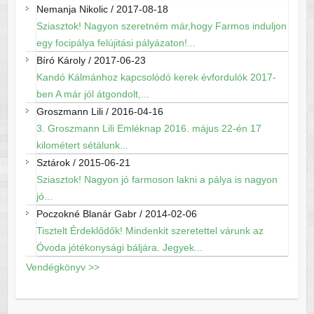
Nemanja Nikolic
/
2017-08-18
Sziasztok! Nagyon szeretném már,hogy Farmos induljon
egy focipálya felújitási pályázaton!...
Bíró Károly
/
2017-06-23
Kandó Kálmánhoz kapcsolódó kerek évfordulók 2017-
ben A már jól átgondolt,...
Groszmann Lili
/
2016-04-16
3. Groszmann Lili Emléknap 2016. május 22-én 17
kilométert sétálunk...
Sztárok
/
2015-06-21
Sziasztok! Nagyon jó farmoson lakni a pálya is nagyon
jó...
Poczokné Blanár Gabr
/
2014-02-06
Tisztelt Érdeklődők! Mindenkit szeretettel várunk az
Óvoda jótékonysági báljára. Jegyek...
Vendégkönyv >>